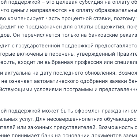
ой поддержкой – это целевая субсидия на оплату об
что деньги направляются на оплату образовательных
во компенсирует часть процентной ставки, поэтому 
Кредит не предназначен для оплаты общежития, пок
дов. Он перечисляется только на банковские рекви
едит с государственной поддержкой предоставляетс
которые включены в перечень, утвержденный Правит
ерить, входит ли выбранная профессия или специал
и актуальна на дату последнего обновления. Возмо
 не означает автоматического одобрения заявки ба
действующими условиями программы и представлен
нной поддержкой может быть оформлен гражданином
тельных услуг. Для несовершеннолетних обучающихс
ителей или законных представителей. Возможность 
ение принимает банк на основании документов заем