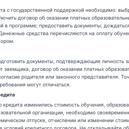
та с государственной поддержкой необходимо: выб
ключить договор об оказании платных образовательны
ий в программе; предоставить документы; дождатьс
 Денежные средства перечисляются на оплату обуче
вором.
одготовить документы, подтверждающие личность з
т заемщика, договор об оказании платных образовате
согласие родителя или законного представителя. Т
ребования могут отличаться.
редита
о кредита изменились стоимость обучения, образов
азовательной организации, необходимо своевременн
емическом отпуске, отчислении или изменении стои
условий кредитного договора. Не откладывайте о