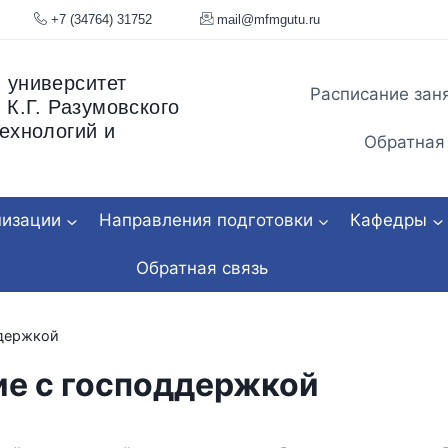
я, 34
+7 (34764) 31752
mail@mfmgu
 университет
Расписание зан
 К.Г. Разумовского
ехнологий и
Обратная
низации
Направления подготовки
Кафедры
Обратная связь
ддержкой
ие с господдержкой