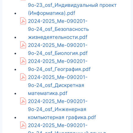
9о-23_osf_Индивидуальный проект
(Информатика).pdf
2024-2025_Ме-090201-
9о-24_osf_Безопасность
жизнедеятельности.pdf
2024-2025_Ме-090201-
9о-24_osf_Биология.pdf
2024-2025_Ме-090201-
9о-24_osf_География.pdf
2024-2025_Ме-090201-
9о-24_osf_Дискретная
математика.pdf
2024-2025_Ме-090201-
9о-24_osf_Инженерная
компьютерная графика.pdf
2024-2025_Ме-090201-