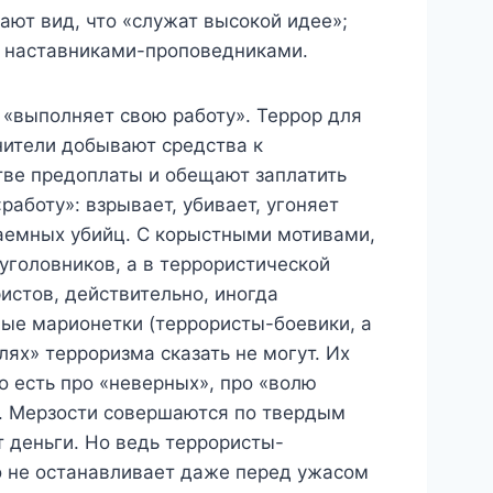
лают вид, что «служат высокой идее»;
и наставниками-проповедниками.
 «выполняет свою работу». Террор для
лнители добывают средства к
ве предоплаты и обещают заплатить
аботу»: взрывает, убивает, угоняет
наемных убийц. С корыстными мотивами,
 уголовников, а в террористической
истов, действительно, иногда
ные марионетки (террористы-боевики, а
ях» терроризма сказать не могут. Их
о есть про «неверных», про «волю
й. Мерзости совершаются по твердым
 деньги. Но ведь террористы-
то не останавливает даже перед ужасом