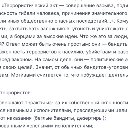
 «Террористический акт — совершение взрыва, подж
сность гибели человека, причинения значительного
ли иных общественно опасных последствий…». Кому 
ить, захватывать заложников, угонять и уничтожать
и, а борцами за высокие идеи. Что же это за люди
? Ответ может быть очень простым: они — бандиты.
женность террористов к насилию, убийствам и разр
ред законом. На самом деле, они — политические 
своих целей. Значит, от обычных бандитов-уголовни
ам. Мотивами считается то, что побуждает деятельн
террористов:
овершают теракты из- за их собственной склонности
тся наемными исполнителями, преследующими цели
от наказания (беглые бандиты, дезертиры);
рованными «слепыми» исполнителями;