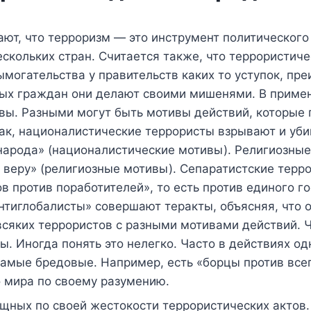
ают, что терроризм — это инструмент политическог
нескольких стран. Считается также, что террористи
могательства у правительств каких то уступок, пр
ых граждан они делают своими мишенями. В приме
вы. Разными могут быть мотивы действий, которые
Так, националистические террористы взрывают и уби
народа» (националистические мотивы). Религиозные
 веру» (религиозные мотивы). Сепаратистские терр
 против поработителей», то есть против единого го
нтиглобалисты» совершают теракты, объясняя, что 
сяких террористов с разными мотивами действий. Ч
ы. Иногда понять это нелегко. Часто в действиях о
мые бредовые. Например, есть «борцы против всего,
о мира по своему разумению.
щных по своей жестокости террористических актов.