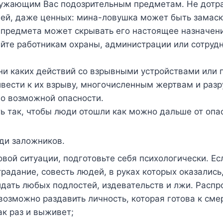
ужающим Вас подозрительным предметам. Не дотраг
щей, даже ценных: мина-ловушка может быть замаск
д предмета может скрывать его настоящее назначени
йте работникам охраны, администрации или сотруд
ни каких действий со взрывными устройствами или
ивести к их взрыву, многочисленным жертвам и раз
о возможной опасности.
ь так, чтобы люди отошли как можно дальше от опа
еди заложников.
овой ситуации, подготовьте себя психологически. Е
радание, совесть людей, в руках которых оказались
идать любых подлостей, издевательств и лжи. Распр
возможно раздавить личность, которая готова к смер
ак раз и выживет;