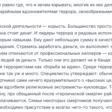
 равно где, что и зачем взрывать; многие из них де
 идейными вдохновителями террора, своеобразным
еской деятельности — корысть. Большинство просто
 она стоит денег. И лидеры террора и рядовые испо
орым навыкам. Ему дают небольшую сумму в качест
ания. Стремясь заработать деньги, он выполняет «р
о чем отличаются от профессиональных киллеров — 
 людей за деньги. Только они это делают не в банде
я террористами как «борьба за идею». Среди террор
не так уж и много. Специалисты утверждают: обыч
ники) сами ничего вразумительного о «высоких цел
им вдолбили религиозные экстремисты-кукловоды. Т
ну, про обещанный после «героической смерти» ра
плачиваются. Семьи некоторых смертников получают
необходимо присутствие в мозгах чего-то такого, ч