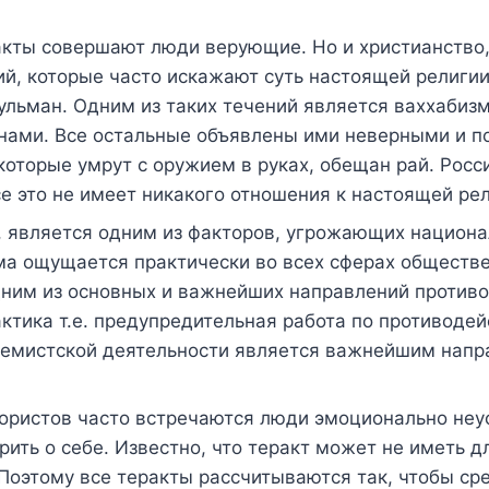
 акты совершают люди верующие. Но и христианство
й, которые часто искажают суть настоящей религии.
ульман. Одним из таких течений является ваххабизм
нами. Все остальные объявлены ими неверными и 
оторые умрут с оружием в руках, обещан рай. Росси
е это не имеет никакого отношения к настоящей ре
 является одним из факторов, угрожающих национал
а ощущается практически во всех сферах обществ
 Одним из основных и важнейших направлений против
ктика т.е. предупредительная работа по противоде
ремистской деятельности является важнейшим нап
рористов часто встречаются люди эмоционально неу
ить о себе. Известно, что теракт может не иметь д
Поэтому все теракты рассчитываются так, чтобы ср