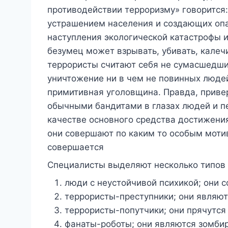
противодействии терроризму» говорится:
устрашением населения и создающих опа
наступления экологической катастрофы и
безумец может взрывать, убивать, калеч
террористы считают себя не сумасшедшим
уничтожение ни в чем не повинных людей
примитивная уголовщина. Правда, привер
обычными бандитами в глазах людей и пе
качестве основного средства достижения 
они совершают по каким то особым мотив
совершается
Специалисты выделяют несколько типов 
люди с неустойчивой психикой; они с
террористы-преступники; они являю
террористы-попутчики; они прячутся 
фанаты-роботы; они являются зомби