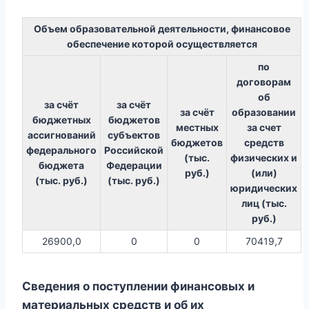
Объем образовательной деятельности, финансовое
обеспечение которой осуществляется
по
договорам
об
за счёт
за счёт
за счёт
образовании
бюджетных
бюджетов
местных
за счет
ассигнований
субъектов
бюджетов
средств
федерального
Российской
(тыс.
физических и
бюджета
Федерации
руб.)
(или)
(тыс. руб.)
(тыс. руб.)
юридических
лиц (тыс.
руб.)
26900,0
0
0
70419,7
Cведения о поступлении финансовых и
материальных средств и об их