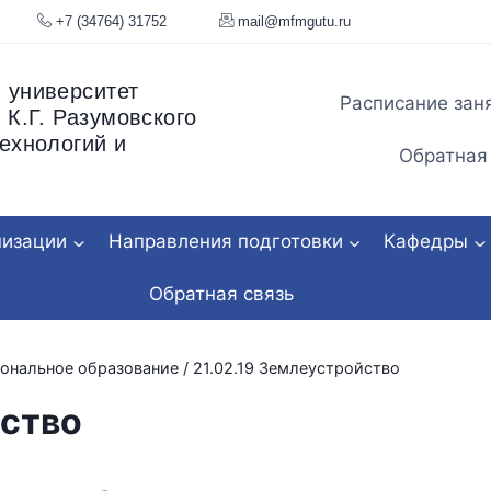
я, 34
+7 (34764) 31752
mail@mfmgu
 университет
Расписание зан
 К.Г. Разумовского
ехнологий и
Обратная
низации
Направления подготовки
Кафедры
Обратная связь
ональное образование
/
21.02.19 Землеустройство
йство