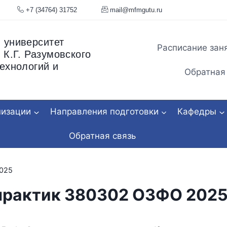
я, 34
+7 (34764) 31752
mail@mfmgu
 университет
Расписание зан
 К.Г. Разумовского
ехнологий и
Обратная
низации
Направления подготовки
Кафедры
Обратная связь
025
практик 380302 ОЗФО 202