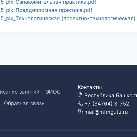
_plx_Ознакомительная практика.pdf
_plx_Преддипломная практика.pdf
plx_Технологическая (проектно-технологическая) 
Контакты
исание занятий
ЭИОС
Республика Башкорто
Обратная связь
+7 (34764) 31752
mail@mfmgutu.ru