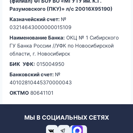
(филиал) ФГБОУ ВО «МГУТУ им. К.Г.
Разумовского (ПКУ)» л/с 20016Х95190)
Казначейский счет:
№
03214643000000015109
Наименование Банка:
ОКЦ № 1 Сибирского
ГУ Банка России //УФК по Новосибирской
области, г. Новосибирск
БИК УФК:
015004950
Банковский счет:
№
40102810445370000043
ОКТМО
80641101
МЫ В СОЦИАЛЬНЫХ СЕТЯХ