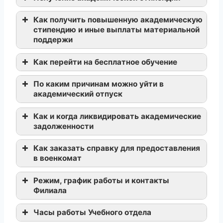
Как получить повышенную академическую
стипендию и иные выплаты материальной
поддержи
Как перейти на бесплатное обучение
По каким причинам можно уйти в
академический отпуск
http://dec.mgutm.ru/
Как и когда ликвидировать академические
задолженности
Как заказать справку для предоставления
в военкомат
предоставив справку с места
Режим, график работы и контакты
работы (оригинал) или
Филиала
написав заявление
Часы работы Учебного отдела