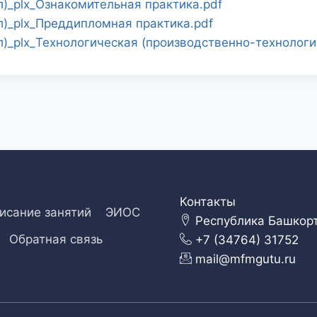
)_plx_Ознакомительная практика.pdf
)_plx_Преддипломная практика.pdf
_plx_Технологическая (производственно-технологич
Контакты
исание занятий
ЭИОС
Республика Башкорто
Обратная связь
+7 (34764) 31752
mail@mfmgutu.ru