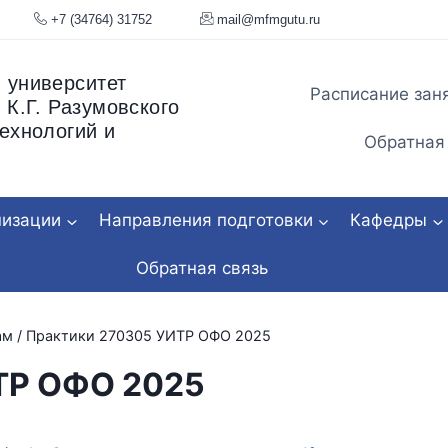
я, 34
+7 (34764) 31752
mail@mfmgu
 университет
Расписание зан
 К.Г. Разумовского
ехнологий и
Обратная
низации
Направления подготовки
Кафедры
Обратная связь
ам
/
Практики 270305 УИТР ОФО 2025
ТР ОФО 2025