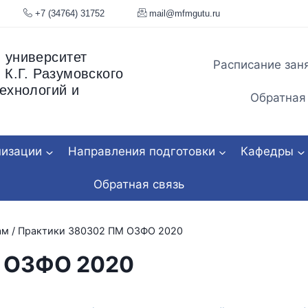
я, 34
+7 (34764) 31752
mail@mfmgu
 университет
Расписание зан
 К.Г. Разумовского
ехнологий и
Обратная
низации
Направления подготовки
Кафедры
Обратная связь
ам
/
Практики 380302 ПМ ОЗФО 2020
 ОЗФО 2020