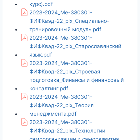
курс).pdf
2023-2024_Ме-380301-
ФИФКвэд-22_plx_Специально-
тренировочный модуль.pdf
2023-2024_Ме-380301-
ФИФКвэд-22_plx_Старославянский
язык.pdf
2023-2024_Ме-380301-
ФИФКвэд-22_plx_Строевая
подготовка_Финансы и финансовый
консалтинг.pdf
2023-2024_Ме-380301-
ФИФКвэд-22_plx_Теория
менеджмента.pdf
2023-2024_Ме-380301-
ФИФКвэд-22_plx_Технологии
самоорганизации и саморазвития