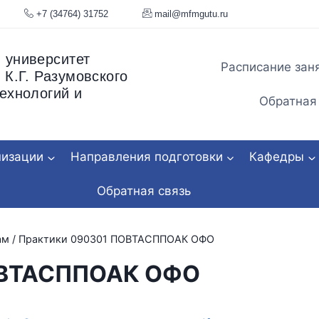
я, 34
+7 (34764) 31752
mail@mfmgu
 университет
Расписание зан
 К.Г. Разумовского
ехнологий и
Обратная
низации
Направления подготовки
Кафедры
Обратная связь
ам
/
Практики 090301 ПОВТАСППОАК ОФО
ОВТАСППОАК ОФО