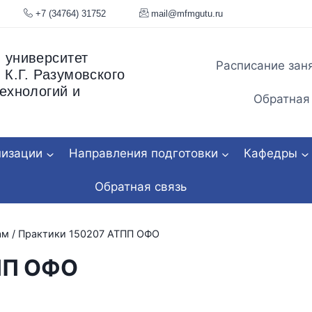
я, 34
+7 (34764) 31752
mail@mfmgu
 университет
Расписание зан
 К.Г. Разумовского
ехнологий и
Обратная
низации
Направления подготовки
Кафедры
Обратная связь
ам
/
Практики 150207 АТПП ОФО
ПП ОФО