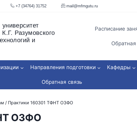
я, 34
+7 (34764) 31752
mail@mfmgu
 университет
Расписание зан
 К.Г. Разумовского
ехнологий и
Обратная
низации
Направления подготовки
Кафедры
Обратная связь
ам
/
Практики 160301 ТФНТ ОЗФО
НТ ОЗФО