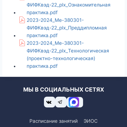
ФИФКвэд-22_plx_Ознакомительная
практика.pdf
2023-2024_Ме-380301-
ФИФКвэд-22_plx_Преддипломная
практика.pdf
2023-2024_Ме-380301-
ФИФКвэд-22_plx_Технологическая
(проектно-технологическая)
практика.pdf
МЫ В СОЦИАЛЬНЫХ СЕТЯХ
Расписание занятий
ЭИОС