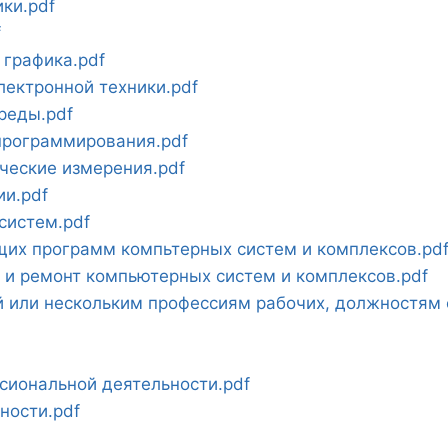
ки.pdf
f
графика.pdf
лектронной техники.pdf
реды.pdf
программирования.pdf
ческие измерения.pdf
и.pdf
систем.pdf
их программ компьтерных систем и комплексов.pd
 и ремонт компьютерных систем и комплексов.pdf
й или нескольким профессиям рабочих, должностям
сиональной деятельности.pdf
ности.pdf