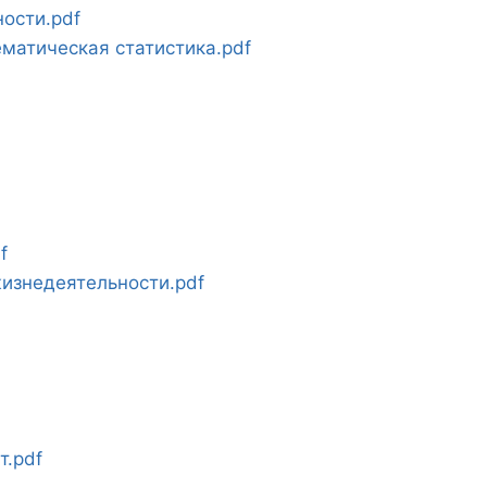
ости.pdf
ематическая статистика.pdf
f
изнедеятельности.pdf
т.pdf