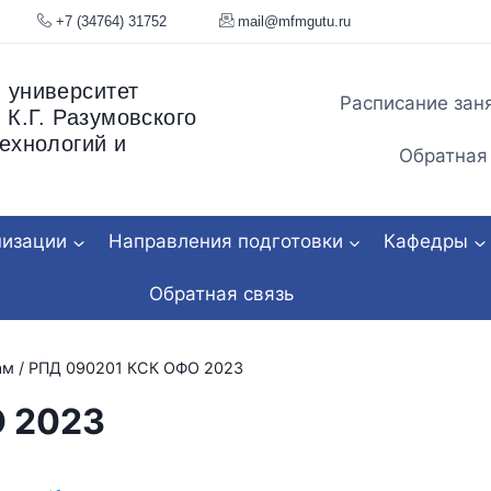
я, 34
+7 (34764) 31752
mail@mfmgu
 университет
Расписание зан
 К.Г. Разумовского
ехнологий и
Обратная
низации
Направления подготовки
Кафедры
Обратная связь
ам
/
РПД 090201 КСК ОФО 2023
 2023