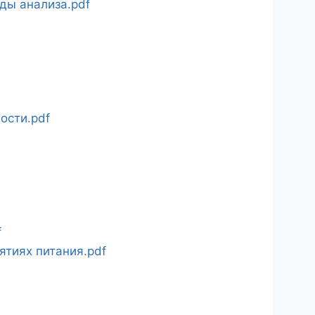
ды анализа.pdf
ости.pdf
f
ятиях питания.pdf