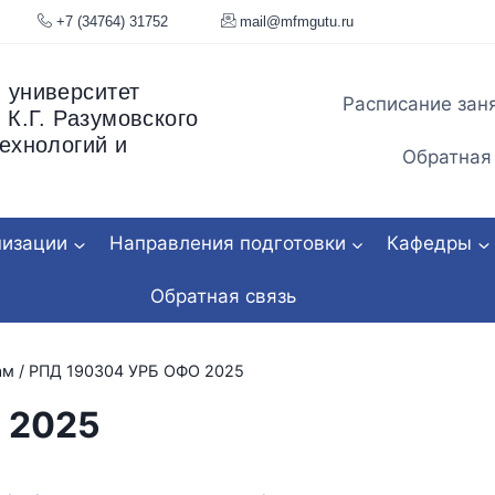
я, 34
+7 (34764) 31752
mail@mfmgu
 университет
Расписание зан
 К.Г. Разумовского
ехнологий и
Обратная
низации
Направления подготовки
Кафедры
Обратная связь
ам
/
РПД 190304 УРБ ОФО 2025
 2025