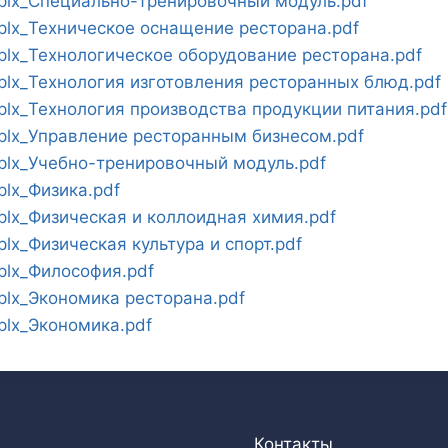
lx_Специально-тренировочный модуль.pdf
lx_Техническое оснащение ресторана.pdf
lx_Технологическое оборудование ресторана.pdf
lx_Технология изготовления ресторанных блюд.pdf
lx_Технология производства продукции питания.pdf
lx_Управление ресторанным бизнесом.pdf
lx_Учебно-тренировочный модуль.pdf
lx_Физика.pdf
lx_Физическая и коллоидная химия.pdf
x_Физическая культура и спорт.pdf
lx_Философия.pdf
lx_Экономика ресторана.pdf
lx_Экономика.pdf
Контакты