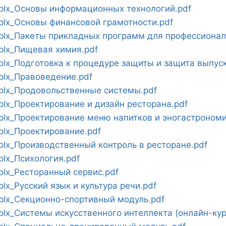
lx_Основы информационных технологий.pdf
lx_Основы финансовой грамотности.pdf
lx_Пакеты прикладных программ для профессиональ
lx_Пищевая химия.pdf
lx_Подготовка к процедуре защиты и защита выпус
lx_Правоведение.pdf
lx_Продовольственные системы.pdf
lx_Проектирование и дизайн ресторана.pdf
lx_Проектирование меню напитков и эногастрономи
lx_Проектирование.pdf
lx_Производственный контроль в ресторане.pdf
lx_Психология.pdf
lx_Ресторанный сервис.pdf
x_Русский язык и культура речи.pdf
lx_Секционно-спортивный модуль.pdf
x_Системы искусственного интеллекта (онлайн-кур