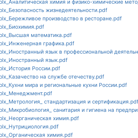
lx_Аналитическая химия и физико-химические мето
lx_Безопасность жизнедеятельности.pdf
lx_Бережливое производство в ресторане.pdf
lx_Биохимия.pdf
lx_Высшая математика.pdf
lx_Инженерная графика.pdf
lx_Иностранный язык в профессиональной деятельн
lx_Иностранный язык.pdf
lx_История России.pdf
x_Казачество на службе отечеству.pdf
x_Кухни мира и региональные кухни России.pdf
plx_Менеджмент.pdf
lx_Метрология_ стандартизация и сертификация.pd
x_Микробиология_ санитария и гигиена на предпри
lx_Неорганическая химия.pdf
lx_Нутрициология.pdf
lx_Органическая химия.pdf