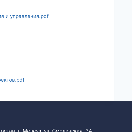
f
я и управления.pdf
ектов.pdf
стан, г. Мелеуз, ул. Смоленская, 34