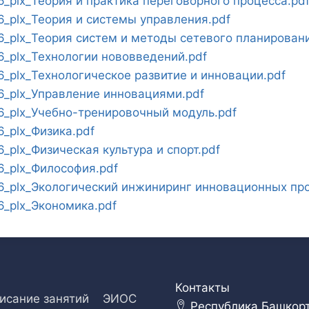
plx_Теория и практика переговорного процесса.pd
_plx_Теория и системы управления.pdf
plx_Теория систем и методы сетевого планировани
_plx_Технологии нововведений.pdf
plx_Технологическое развитие и инновации.pdf
_plx_Управление инновациями.pdf
_plx_Учебно-тренировочный модуль.pdf
_plx_Физика.pdf
plx_Физическая культура и спорт.pdf
_plx_Философия.pdf
_plx_Экологический инжиниринг инновационных про
_plx_Экономика.pdf
Контакты
исание занятий
ЭИОС
Республика Башкорто