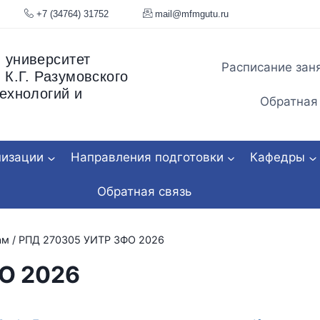
я, 34
+7 (34764) 31752
mail@mfmgu
 университет
Расписание зан
 К.Г. Разумовского
ехнологий и
Обратная
низации
Направления подготовки
Кафедры
Обратная связь
ам
/
РПД 270305 УИТР ЗФО 2026
О 2026