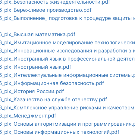
_plx_Безопасность жизнедеятельности.pdf
_plx_Бережливое производство.pdf
_plx_Выполнение_ подготовка к процедуре защиты 
_plx_Высшая математика.pdf
_plx_Имитационное моделирование технологических
_plx_Инновационные исследования и разработки в 
_plx_Иностранный язык в профессиональной деятел
_plx_Иностранный язык.pdf
_plx_Интеллектуальные информационные системы.
_plx_Информационная безопасность.pdf
_plx_История России.pdf
plx_Казачество на службе отечеству.pdf
_plx_Комплексное управление рисками и качеством
_plx_Менеджмент.pdf
_plx_Основы алгоритмизации и программирования.
_plx_Основы информационных технологий.pdf