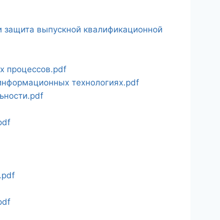
и защита выпускной квалификационной
 процессов.pdf
информационных технологиях.pdf
ьности.pdf
pdf
.pdf
pdf