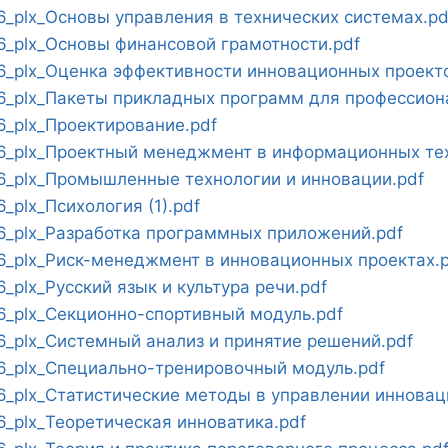
_plx_Основы управления в технических системах.pd
_plx_Основы финансовой грамотности.pdf
_plx_Оценка эффективности инновационных проекто
_plx_Пакеты прикладных программ для профессиона
_plx_Проектирование.pdf
_plx_Проектный менеджмент в информационных тех
_plx_Промышленные технологии и инновации.pdf
plx_Психология (1).pdf
_plx_Разработка программных приложений.pdf
_plx_Риск-менеджмент в инновационных проектах.p
plx_Русский язык и культура речи.pdf
_plx_Секционно-спортивный модуль.pdf
_plx_Системный анализ и принятие решений.pdf
_plx_Специально-тренировочный модуль.pdf
_plx_Статистические методы в управлении инновац
_plx_Теоретическая инноватика.pdf