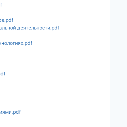
f
в.pdf
льной деятельности.pdf
нологиях.pdf
df
иями.pdf