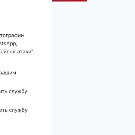
отографии
atsApp,
ойной атаки”.
 вашим
ить службу
ить службу