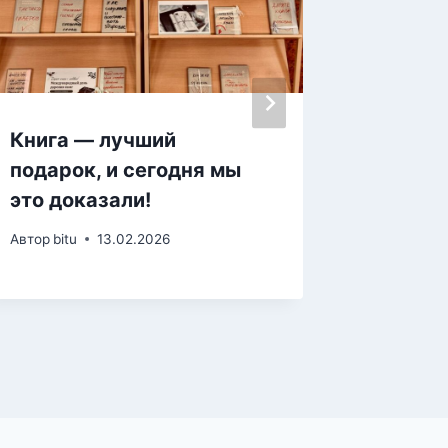
Книга — лучший
Конкур
подарок, и сегодня мы
«Мале
это доказали!
Мелеуз
Автор
bitu
13.02.2026
Автор
iden