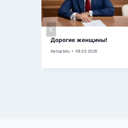
ия
Дорогие женщины!
Автор
bitu
08.03.2026
4