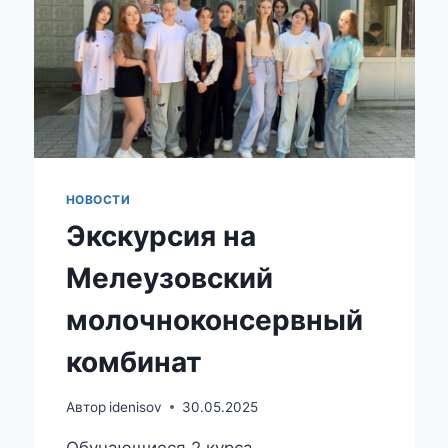
АНАТОМОВ,
ГИСТОЛОГОВ
И
ЭМБРИОЛОГОВ
НОВОСТИ
Экскурсия на
Мелеузовский
молочноконсервный
комбинат
Автор
idenisov
30.05.2025
Обучающиеся 2 курса