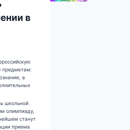
ь
ении в
сероссийскую
6 предметам:
ознание, а
полнительных
нь школьной
им олимпиаду,
ьнейшем станут
ации приема