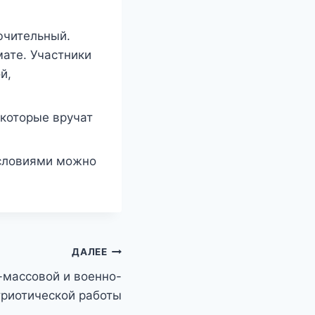
ючительный.
ате. Участники
й,
.
которые вручат
условиями можно
ДАЛЕЕ
-массовой и военно-
триотической работы