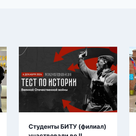
Студенты БИТУ (филиал)
участвовали во II