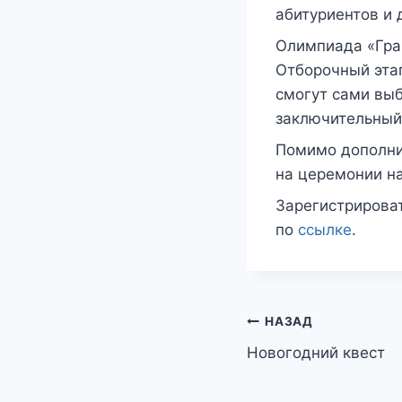
абитуриентов и 
Олимпиада «Гран
Отборочный этап
смогут сами выб
заключительный,
Помимо дополни
на церемонии н
Зарегистрирова
по
ссылке
.
Навигация
НАЗАД
Новогодний квест
по