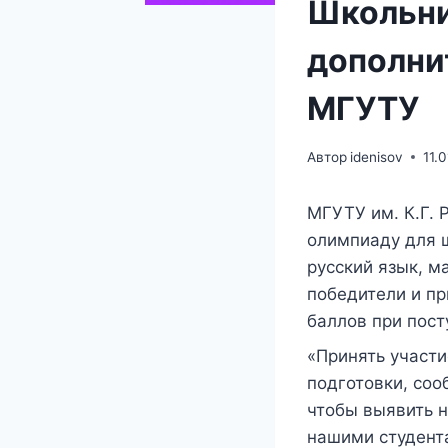
Школьни
дополни
МГУТУ
Автор
idenisov
11.
МГУТУ им. К.Г. 
олимпиаду для 
русский язык, м
победители и пр
баллов при пост
«Принять участи
подготовки, со
чтобы выявить н
нашими студент