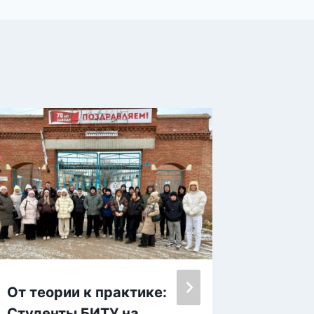
От теории к практике:
Учимся
Студенты БИТУ на
растё