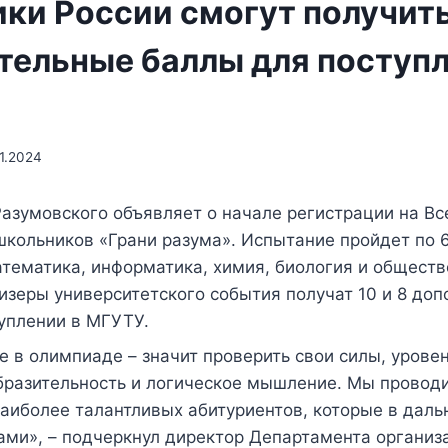
ки России смогут получит
тельные баллы для поступл
01.2024
Разумовского объявляет о начале регистрации на В
школьников «Грани разума». Испытание пройдет по 
атематика, информатика, химия, биология и обществ
изеры университетского события получат 10 и 8 до
уплении в МГУТУ.
е в олимпиаде – значит проверить свои силы, урове
образительность и логическое мышление. Мы провод
аиболее талантливых абитуриентов, которые в дал
ами», – подчеркнул директор Департамента организ