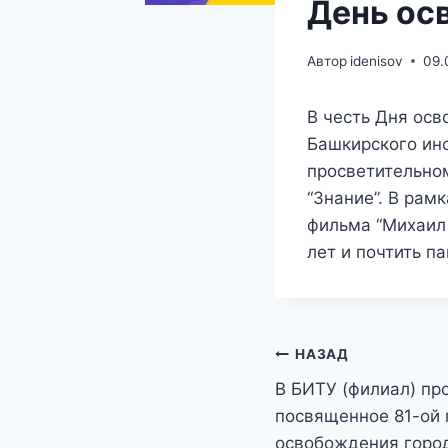
День ос
Автор
idenisov
09.
В честь Дня ос
Башкирского инс
просветительно
“Знание”. В рам
фильма “Михаил 
лет и почтить п
Навигация
НАЗАД
В БИТУ (филиал) пр
по
посвященное 81-ой
записям
освобождения горо