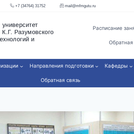
я, 34
+7 (34764) 31752
mail@mfmgu
 университет
Расписание зан
 К.Г. Разумовского
ехнологий и
Обратная
низации
Направления подготовки
Кафедры
Обратная связь