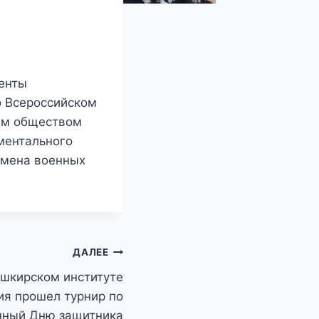
енты
о Всероссийском
им обществом
ументального
емена военных
ДАЛЕЕ
ашкирском институте
ия прошел турнир по
нный Дню защитника