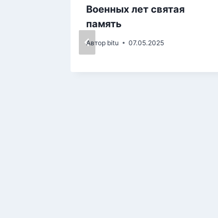
илиал)
Военных лет святая
мяти»
память
Автор
bitu
07.05.2025