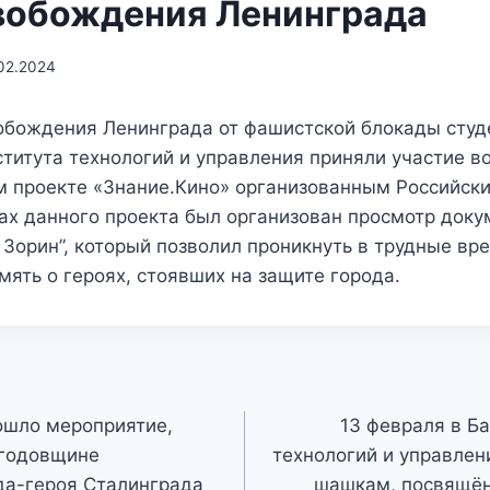
вобождения Ленинграда
02.2024
вобождения Ленинграда от фашистской блокады студ
титута технологий и управления приняли участие в
м проекте «Знание.Кино» организованным Российск
ках данного проекта был организован просмотр док
Зорин”, который позволил проникнуть в трудные вр
амять о героях, стоявших на защите города.
ошло мероприятие,
13 февраля в Б
 годовщине
технологий и управлен
да-героя Сталинграда
шашкам, посвящё