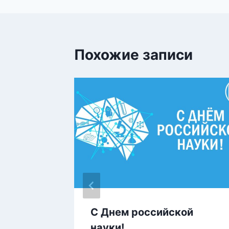
записям
Похожие записи
С Днем российской
11
науки!