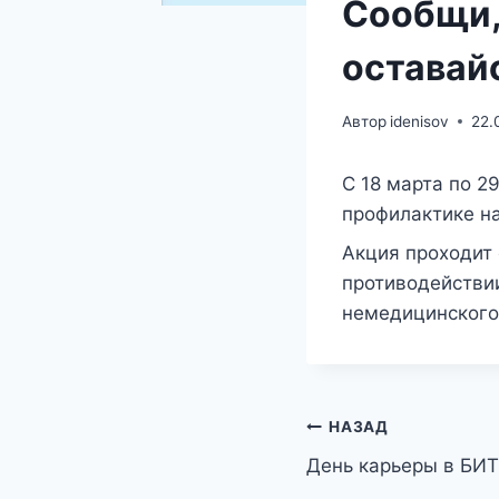
Сообщи,
оставайс
Автор
idenisov
22.
C 18 марта по 2
профилактике на
Акция проходит
противодействии
немедицинского
Навигация
НАЗАД
День карьеры в БИ
по