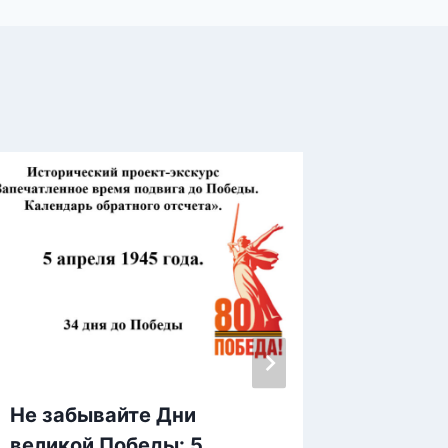
Не забывайте Дни
Не заб
великой Победы: 5
велико