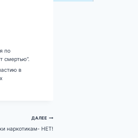
я по
т смертью”.
частию в
х
ДАЛЕЕ
жи наркотикам- НЕТ!