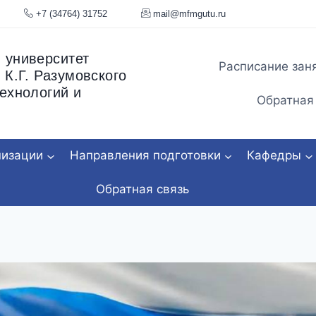
я, 34
+7 (34764) 31752
mail@mfmgu
 университет
Расписание зан
 К.Г. Разумовского
ехнологий и
Обратная
низации
Направления подготовки
Кафедры
Обратная связь