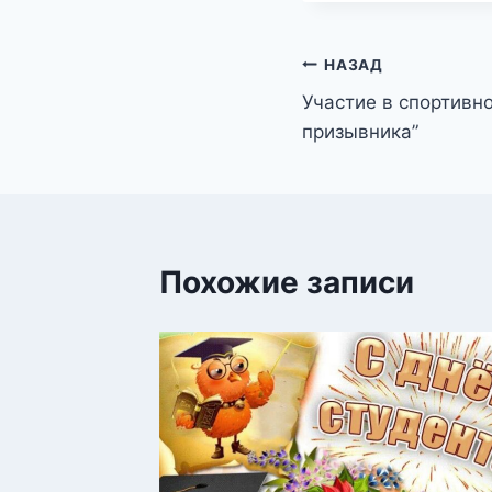
Навигация
НАЗАД
Участие в спортивн
по
призывника”
записям
Похожие записи