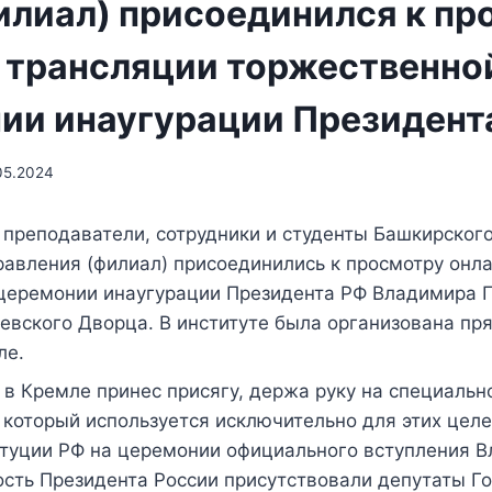
илиал) присоединился к пр
– трансляции торжественно
ии инаугурации Президент
05.2024
 преподаватели, сотрудники и студенты Башкирского
равления (филиал) присоединились к просмотру онл
церемонии инаугурации Президента РФ Владимира П
евского Дворца. В институте была организована пр
ле.
в Кремле принес присягу, держа руку на специаль
 который используется исключительно для этих целе
итуции РФ на церемонии официального вступления 
ость Президента России присутствовали депутаты Г