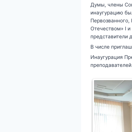
Думы, члены Сов
инаугурацию бы
Первозванного, 
Отечеством» I и
представители 
В числе приглаш
Инаугурация Пре
преподавателей