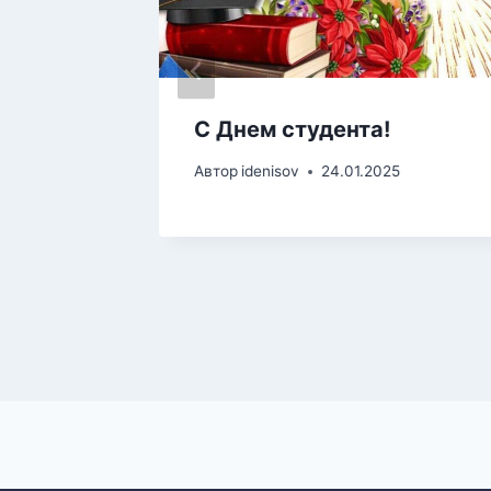
С Днем студента!
Автор
idenisov
24.01.2025
ису