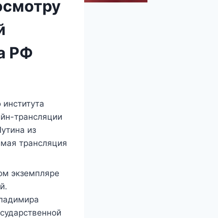
осмотру
й
а РФ
 института
айн-трансляции
утина из
ямая трансляция
ном экземпляре
й.
Владимира
осударственной