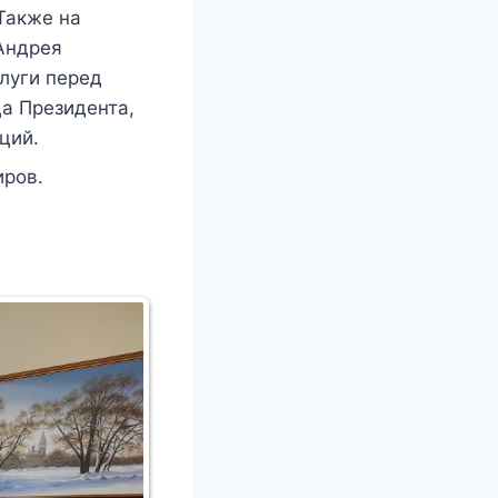
Также на
Андрея
луги перед
ца Президента,
ций.
иров.