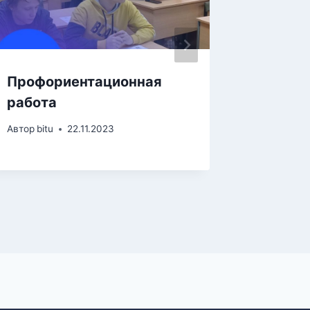
Профориентационная
Больш
работа
этногр
диктан
Автор
bitu
22.11.2023
Автор
bitu