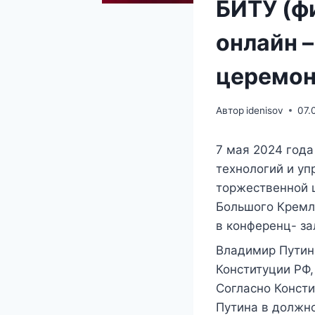
БИТУ (ф
онлайн 
церемон
Автор
idenisov
07.
7 мая 2024 года
технологий и уп
торжественной 
Большого Кремл
в конференц- за
Владимир Путин 
Конституции РФ,
Согласно Конст
Путина в должн