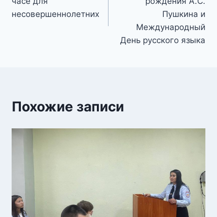
часе для
рождения А.С.
записям
несовершеннолетних
Пушкина и
Международный
День русского языка
Похожие записи