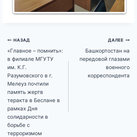
Навигация
НАЗАД
ДАЛЕЕ
«Главное – помнить»:
Башкортостан на
по
в филиале МГУТУ
передовой глазами
записям
им. К.Г.
военного
Разумовского в г.
корреспондента
Мелеуз почтили
память жертв
теракта в Беслане в
рамках Дня
солидарности в
борьбе с
терроризмом