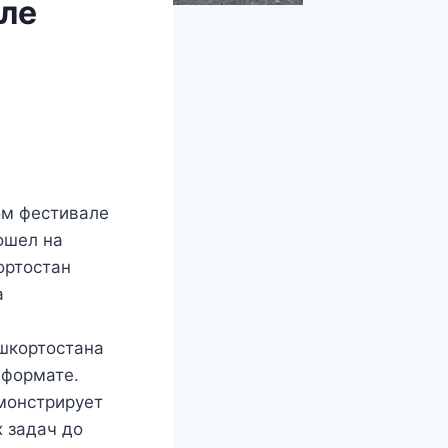
але
ом фестивале
ошел на
ортостан
а
шкортостана
 формате.
емонстрирует
 задач до