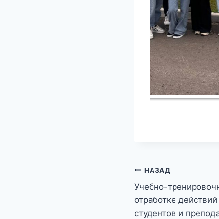
Навигация
НАЗАД
Учебно-тренировочн
по
отработке действий
записям
студентов и препод