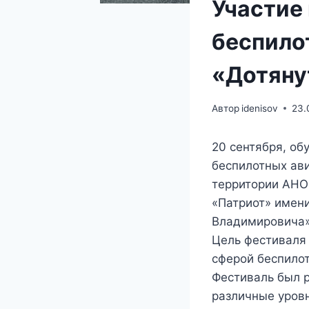
Участие
беспило
«Дотяну
Автор
idenisov
23.
20 сентября, об
беспилотных ав
территории АНО
«Патриот» имен
Владимировича»
Цель фестиваля
сферой беспилот
Фестиваль был р
различные уровн