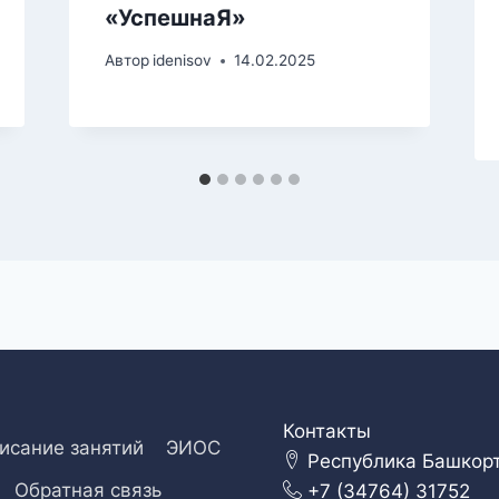
«УспешнаЯ»
Автор
idenisov
14.02.2025
Контакты
исание занятий
ЭИОС
Республика Башкорто
Обратная связь
+7 (34764) 31752