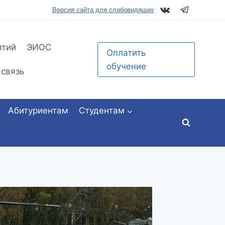
tu.ru
Версия сайта для слабовидящих
ятий
ЭИОС
Оплатить
обучение
 связь
Абитуриентам
Студентам