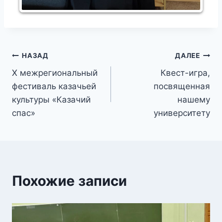
Навигация
НАЗАД
ДАЛЕЕ
X межрегиональный
Квест-игра,
по
фестиваль казачьей
посвященная
записям
культуры «Казачий
нашему
спас»
университету
Похожие записи