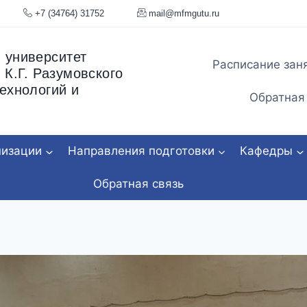
я, 34
+7 (34764) 31752
mail@mfmgu
 университет
Расписание зан
 К.Г. Разумовского
ехнологий и
Обратная
низации
Направления подготовки
Кафедры
Обратная связь