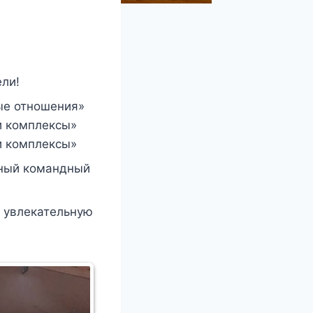
ели!
ые отношения»
и комплексы»
и комплексы»
чный командный
и увлекательную