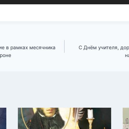
ие в рамках месячника
С Днём учителя, до
ороне
н