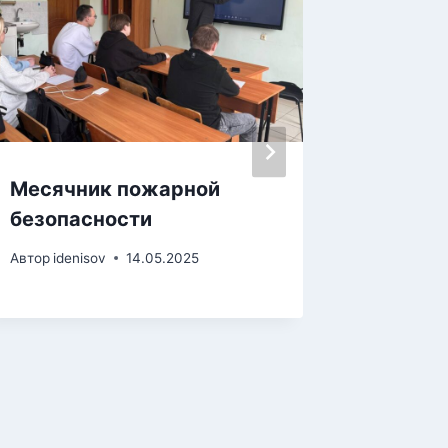
Месячник пожарной
Меропр
безопасности
преду
корру
Автор
idenisov
14.05.2025
право
Автор
iden