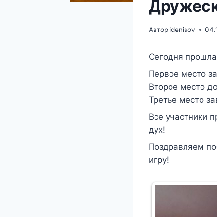
Дружеск
Автор
idenisov
04.
Сегодня прошла 
Первое место з
Второе место д
Третье место з
Все участники 
дух!
Поздравляем поб
игру!