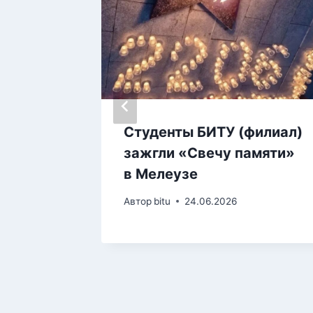
инским
Студенты БИТУ (филиал)
нета
зажгли «Свечу памяти»
мьи
в Мелеузе
4
Автор
bitu
24.06.2026