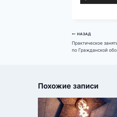
Навигация
НАЗАД
Практическое занят
по
по Гражданской об
записям
Похожие записи