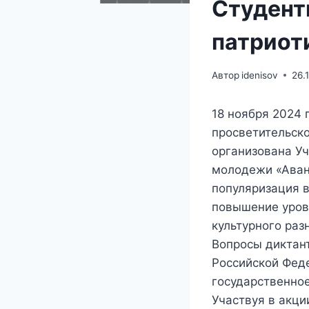
Студент
патриот
Автор
idenisov
26.
18 ноября 2024 
просветительско
организована У
молодежи «Аван
популяризация в
повышение уров
культурного раз
Вопросы диктан
Российской Феде
государственное
Участвуя в акци