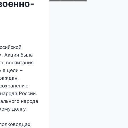
военно-
оссийской
». Акция была
го воспитания
ые цели –
граждан,
 сохранению
 народа России.
нального народа
кому долгу,
 полководцах,