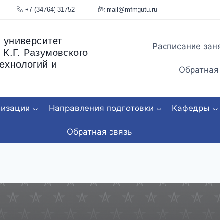
я, 34
+7 (34764) 31752
mail@mfmgu
 университет
Расписание зан
 К.Г. Разумовского
ехнологий и
Обратная
низации
Направления подготовки
Кафедры
Обратная связь