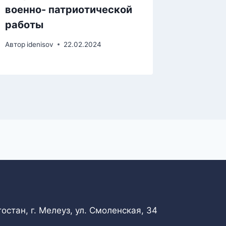
военно- патриотической
апреля
работы
Автор
iden
Автор
idenisov
22.02.2024
стан, г. Мелеуз, ул. Смоленская, 34