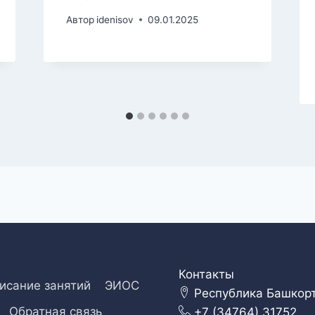
Автор
idenisov
09.01.2025
Контакты
исание занятий
ЭИОС
Республика Башкорто
Обратная связь
+7 (34764) 31752