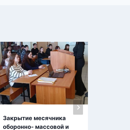
Закрытие месячника
Не заб
оборонно- массовой и
велико