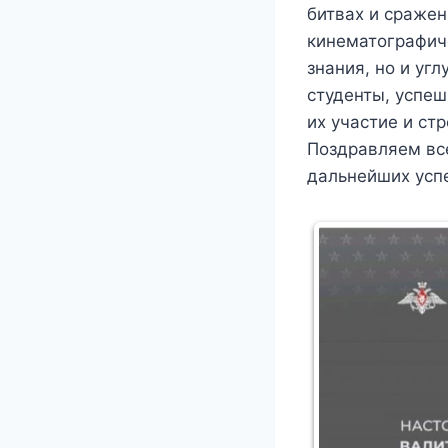
битвах и сражен
кинематографич
знания, но и уг
студенты, успе
их участие и ст
Поздравляем вс
дальнейших успе