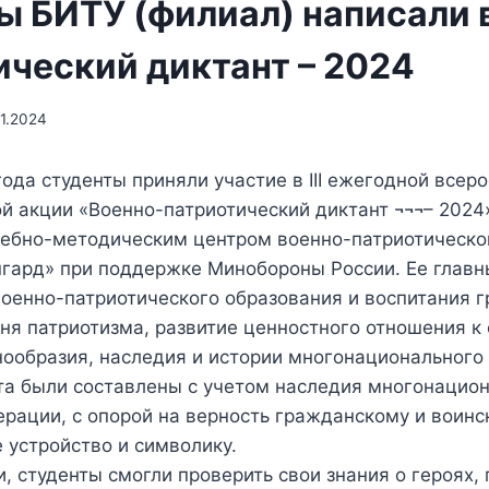
ы БИТУ (филиал) написали 
ический диктант – 2024
11.2024
года студенты приняли участие в III ежегодной всер
й акции «Военно-патриотический диктант ¬¬¬– 2024
чебно-методическим центром военно-патриотическо
гард» при поддержке Минобороны России. Ее главн
оенно-патриотического образования и воспитания 
ня патриотизма, развитие ценностного отношения к
нообразия, наследия и истории многонационального
та были составлены с учетом наследия многонацио
рации, с опорой на верность гражданскому и воинс
 устройство и символику.
и, студенты смогли проверить свои знания о героях,