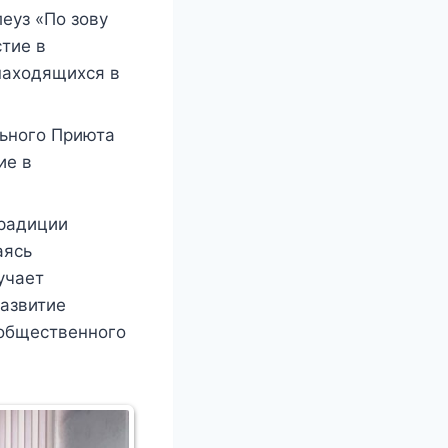
еуз «По зову
тие в
находящихся в
ьного Приюта
ие в
традиции
аясь
учает
Развитие
 общественного