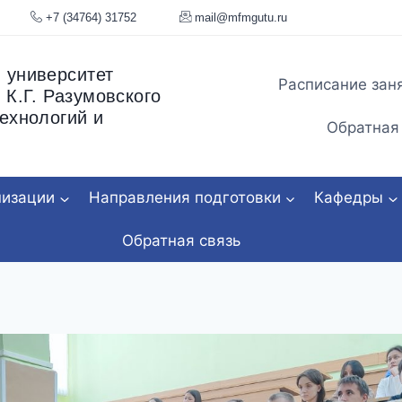
я, 34
+7 (34764) 31752
mail@mfmgu
 университет
Расписание зан
 К.Г. Разумовского
ехнологий и
Обратная
низации
Направления подготовки
Кафедры
Обратная связь