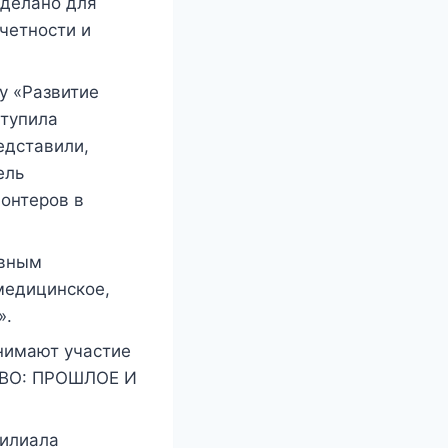
сделано для
тчетности и
у «Развитие
ступила
едставили,
ель
лонтеров в
овным
медицинское,
».
нимают участие
ТВО: ПРОШЛОЕ И
филиала