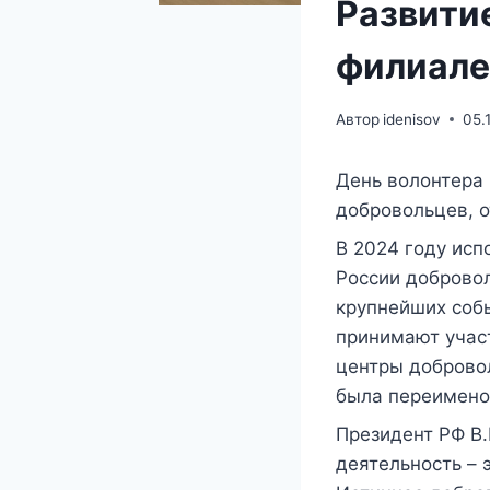
Развити
филиале
Автор
idenisov
05.
День волонтера 
добровольцев, о
В 2024 году исп
России добровол
крупнейших собы
принимают участ
центры добровол
была переимено
Президент РФ В.
деятельность – 