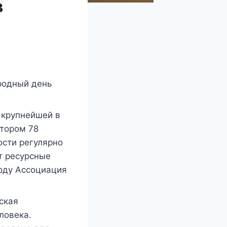
в
родный день
 крупнейшей в
атором 78
ости регулярно
т ресурсные
году Ассоциация
ская
ловека.