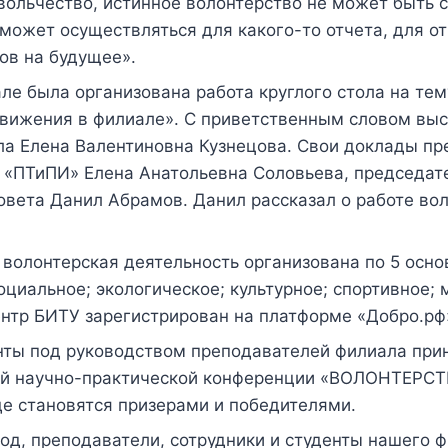
ольчество, истинное волонтерство не может быть 
 может осуществляться для какого-то отчета, для о
ов на будущее».
ле была организована работа круглого стола на тем
движения в филиале». С приветственным словом вы
ла Елена Валентиновна Кузнецова. Свои доклады пр
 «ПТиПИ» Елена Анатольевна Соловьева, председат
овета Данил Абрамов. Данил рассказал о работе во
 волонтерская деятельность организована по 5 осн
циальное; экологическое; культурное; спортивное; 
нтр БИТУ зарегистрирован на платформе «Добро.рф
нты под руководством преподавателей филиала при
ой научно-практической конференции «ВОЛОНТЕРС
е становятся призерами и победителями.
од, преподаватели, сотрудники и студенты нашего 