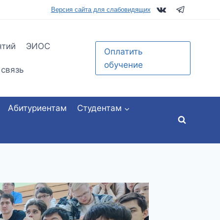
tu.ru
Версия сайта для слабовидящих
ятий
ЭИОС
Оплатить
обучение
 связь
Абитуриентам
Студентам