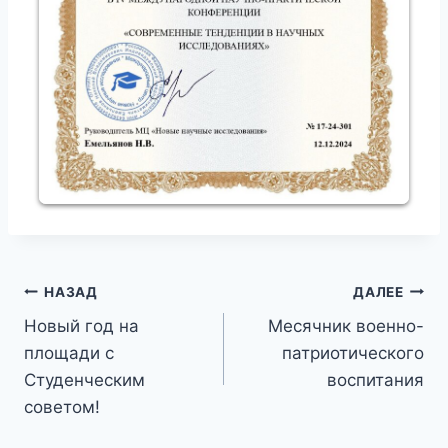
Навигация
НАЗАД
ДАЛЕЕ
Новый год на
Месячник военно-
по
площади с
патриотического
записям
Студенческим
воспитания
советом!