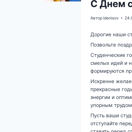
С Днем 
Автор
idenisov
24.
Дорогие наши с
Позвольте позд
Студенческие г
смелых идей и н
формируются пр
Искренне желае
прекрасные год
энергии и оптим
упорным трудом
Пусть ваши сту
отступайте пере
ставить перед с