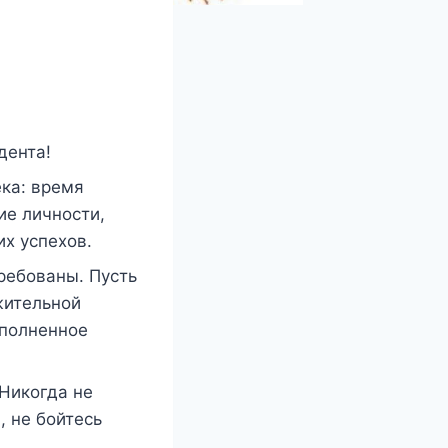
дента!
ка: время
ие личности,
х успехов.
ребованы. Пусть
жительной
аполненное
Никогда не
, не бойтесь