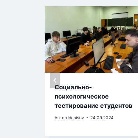
и
Социально-
психологическое
баллы
тестирование студентов
в
Автор
idenisov
24.09.2024