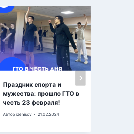
Праздник спорта и
Нового
мужества: прошло ГТО в
Автор
iden
честь 23 февраля!
Автор
idenisov
21.02.2024