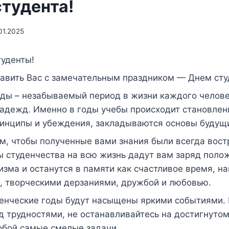
студента!
01.2025
туденты!
равить Вас с замечательным праздником — Днем сту
оды – незабываемый период в жизни каждого челове
адежд. Именно в годы учебы происходит становлен
инципы и убеждения, закладываются основы будущи
м, чтобы полученные вами знания были всегда вост
ы студенчества на всю жизнь дадут вам заряд поло
изма и останутся в памяти как счастливое время, н
, творческими дерзаниями, дружбой и любовью.
денческие годы будут насыщены яркими событиями. 
д трудностями, не останавливайтесь на достигнутом
обой самые смелые задачи.