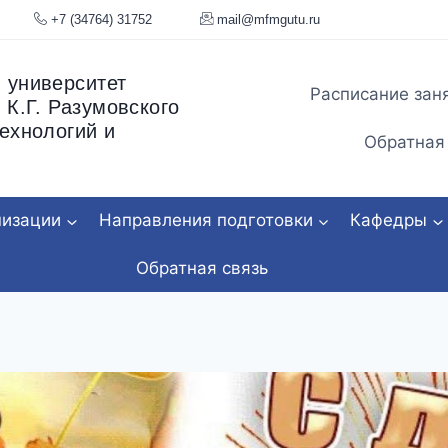
я, 34
+7 (34764) 31752
mail@mfmgu
 университет
Расписание зан
 К.Г. Разумовского
ехнологий и
Обратная
низации
Направления подготовки
Кафедры
Обратная связь