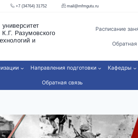
я, 34
+7 (34764) 31752
mail@mfmgu
 университет
Расписание зан
 К.Г. Разумовского
ехнологий и
Обратная
низации
Направления подготовки
Кафедры
Обратная связь