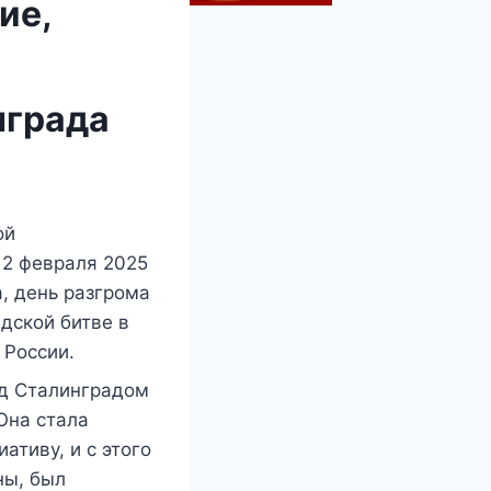
ие,
нграда
ой
 2 февраля 2025
, день разгрома
дской битве в
 России.
од Сталинградом
Она стала
тиву, и с этого
ны, был