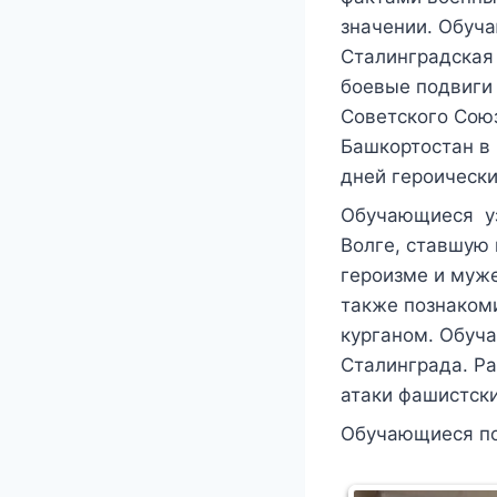
значении. Обуча
Сталинградская 
боевые подвиги 
Советского Союз
Башкортостан в 
дней героически
Обучающиеся уз
Волге, ставшую
героизме и муже
также познаком
курганом. Обуч
Сталинграда. Ра
атаки фашистски
Обучающиеся по