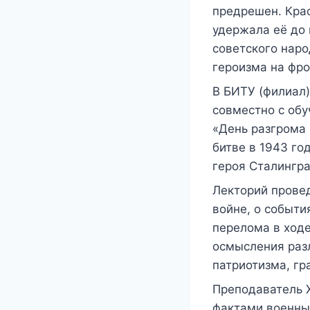
предрешен. Крас
удержала её до 
советского наро
героизма на фро
В БИТУ (филиал
совместно с об
«День разгрома
битве в 1943 го
героя Сталингра
Лекторий прове
войне, о событи
перелома в ходе
осмысления раз
патриотизма, гр
Преподаватель 
фактами военных