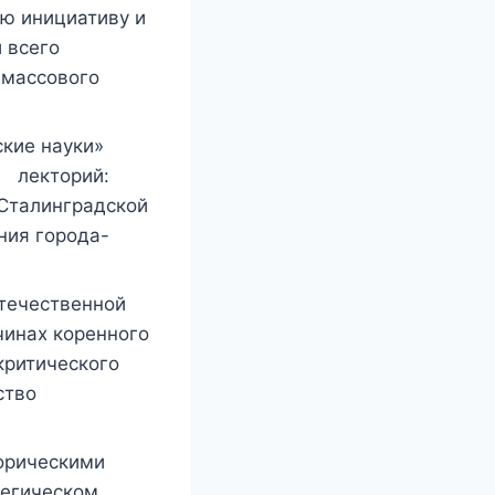
ую инициативу и
 всего
 массового
кие науки»
н лекторий:
 Сталинградской
ния города-
течественной
чинах коренного
критического
ство
орическими
тегическом