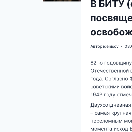
В БИТУ 
посвяще
освобож
Автор
idenisov
03.
82-ю годовщину
Отечественной в
года. Согласно 
советскими вой
1943 году отмеч
Двухсотдневная
– самая крупная
переломным моме
момента исход 