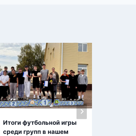
Итоги футбольной игры
Звёздн
среди групп в нашем
студен