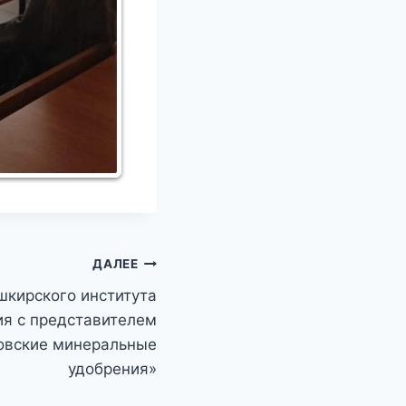
ДАЛЕЕ
шкирского института
ия с представителем
овские минеральные
удобрения»