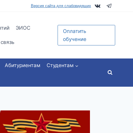
tu.ru
Версия сайта для слабовидящих
ятий
ЭИОС
Оплатить
обучение
 связь
Абитуриентам
Студентам