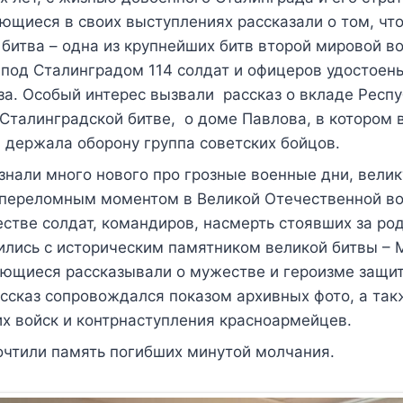
ющиеся в своих выступлениях рассказали о том, чт
битва – одна из крупнейших битв второй мировой во
под Сталинградом 114 солдат и офицеров удостоен
а. Особый интерес вызвали рассказ о вкладе Респ
Сталинградской битве, о доме Павлова, в котором 
 держала оборону группа советских бойцов.
нали много нового про грозные военные дни, велик
 переломным моментом в Великой Отечественной во
стве солдат, командиров, насмерть стоявших за ро
ились с историческим памятником великой битвы –
ающиеся рассказывали о мужестве и героизме защи
ссказ сопровождался показом архивных фото, а так
х войск и контрнаступления красноармейцев.
чтили память погибших минутой молчания.