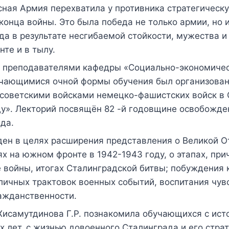
ная Армия перехватила у противника стратегическ
конца войны. Это была победа не только армии, но и
да в результате несгибаемой стойкости, мужества и
нте и в тылу.
) преподавателями кафедры «Социально-экономичес
учающимися очной формы обучения был организова
 советскими войсками немецко-фашистских войск в
ду». Лекторий посвящён 82 -й годовщине освобожде
да.
ден в целях расширения представления о Великой О
ях на южном фронте в 1942-1943 году, о этапах, при
 войны, итогах Сталинградской битвы; побуждения 
личных трактовок военных событий, воспитания чув
ажданственности.
Хисамутдинова Г.Р. познакомила обучающихся с ист
 лет, с жизнью довоенного Сталинграда и его стра