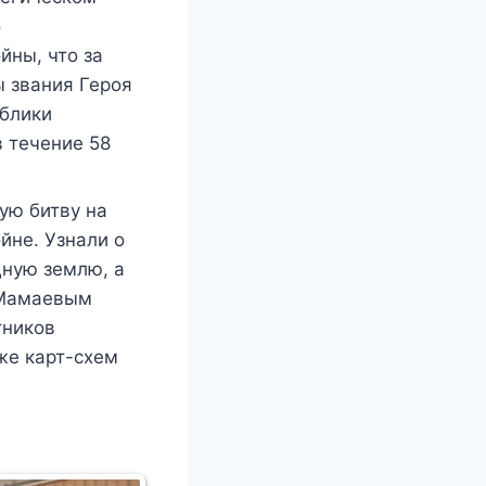
о
йны, что за
ы звания Героя
ублики
в течение 58
ую битву на
йне. Узнали о
дную землю, а
 Мамаевым
тников
же карт-схем