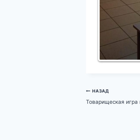
Навигация
НАЗАД
Товарищеская игра п
по
записям