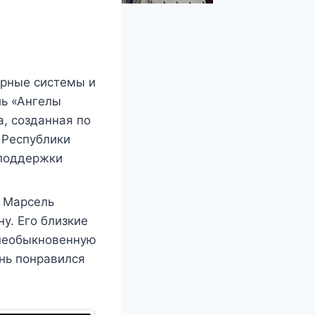
ерные системы и
ль «Ангелы
а, созданная по
 Республики
 поддержки
й Марсель
у. Его близкие
 необыкновенную
ень понравился