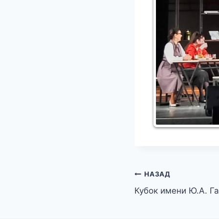
Навигация
НАЗАД
Кубок имени Ю.А. Га
по
записям