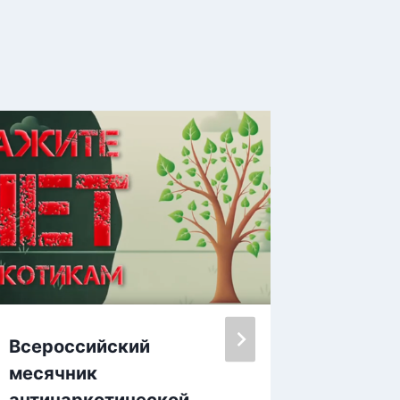
Всероссийский
Цвета,
месячник
объеди
антинаркотической