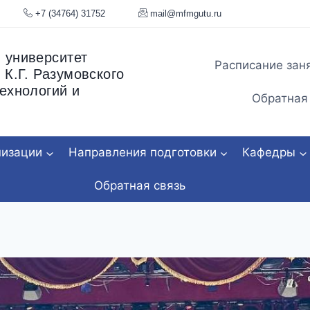
я, 34
+7 (34764) 31752
mail@mfmgu
 университет
Расписание зан
 К.Г. Разумовского
ехнологий и
Обратная
низации
Направления подготовки
Кафедры
Обратная связь