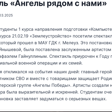
ль «Ангелы рядом с нами»
03.2025
студенты 1 курса направления подготовки «Компьют
курса 21.02.19 «Землеустройство» посетили спектак
который прошел в МАУ ГДК г. Мелеуз. Это постановк
 Янышевой, была поставлена заслуженным артистом
афаэлем Гайнуллиным. Спектакль приурочен к Году
иальной военной операции и их семей.
 откликался на события наших дней: главный геро
тником СВО и вместе с товарищами защищает Родин
терской группе «Ангелы Победы». Артисты создали
гра была выразительной и искренней. Студентам оч
ановка заставляет задуматься о серьезных вещах.