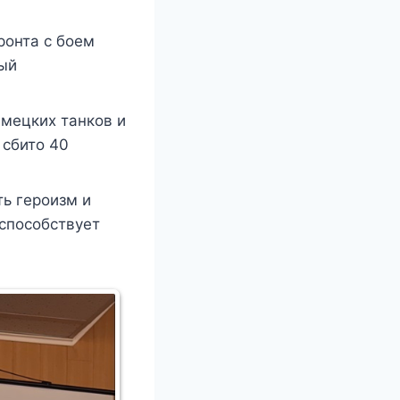
ронта с боем
ый
емецких танков и
 сбито 40
ь героизм и
 способствует