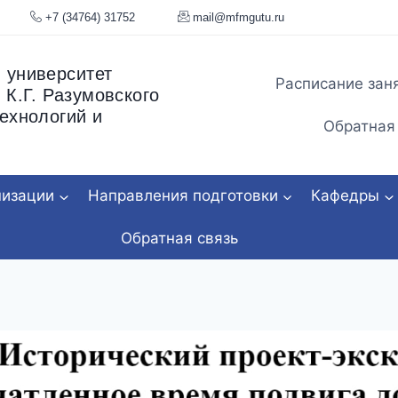
я, 34
+7 (34764) 31752
mail@mfmgu
 университет
Расписание зан
 К.Г. Разумовского
ехнологий и
Обратная
низации
Направления подготовки
Кафедры
Обратная связь