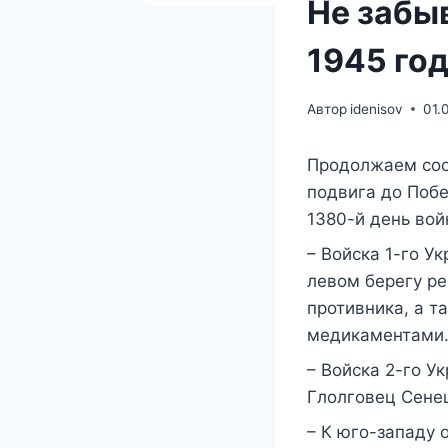
Не забы
1945 го
Автор
idenisov
01.
Продолжаем соо
подвига до Побе
1380-й день вой
– Войска 1-го У
левом берегу ре
противника, а т
медикаментами
– Войска 2-го У
Глолговец Сене
– К юго-западу 