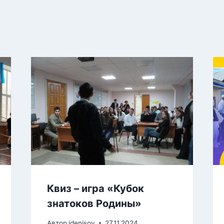
Квиз – игра «Кубок
знатоков Родины»
Автор
idenisov
27.11.2024