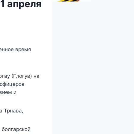
1 апреля
енное время
гау (Глогув) на
 офицеров
вием и
а Трнава,
й болгарской