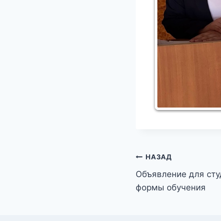
Навигация
НАЗАД
Объявление для сту
по
формы обучения
записям