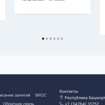
Контакты
исание занятий
ЭИОС
Республика Башкорто
Обратная связь
+7 (34764) 31752