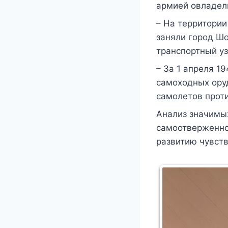
армией овладел
– На территории
заняли город Ш
транспортный у
– За 1 апреля 1
самоходных оруд
самолетов прот
Анализ значимых
самоотверженнос
развитию чувств