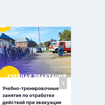
Учебно-тренировочные
Светло
занятия по отработке
в борь
действий при эвакуации
фашиз