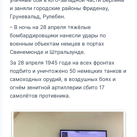
уличные бои в юго-западной части Берлина
и заняли городские районы Фриденау,
Груневальд, Рулебен.
– В ночь на 28 апреля тяжёлые
бомбардировщики нанесли удары по
военным объектам немцев в портах
Свинемюнде и Штральзунде.
За 28 апреля 1945 года на всех фронтах
подбито и уничтожено 50 немецких танков и
самоходных орудий, в воздушных боях и
огнём зенитной артиллерии сбито 17
самолётов противника.