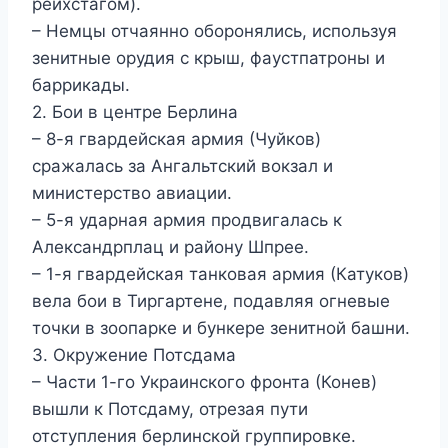
рейхстагом).
– Немцы отчаянно оборонялись, используя
зенитные орудия с крыш, фаустпатроны и
баррикады.
2. Бои в центре Берлина
– 8-я гвардейская армия (Чуйков)
сражалась за Ангальтский вокзал и
министерство авиации.
– 5-я ударная армия продвигалась к
Александрплац и району Шпрее.
– 1-я гвардейская танковая армия (Катуков)
вела бои в Тиргартене, подавляя огневые
точки в зоопарке и бункере зенитной башни.
3. Окружение Потсдама
– Части 1-го Украинского фронта (Конев)
вышли к Потсдаму, отрезая пути
отступления берлинской группировке.