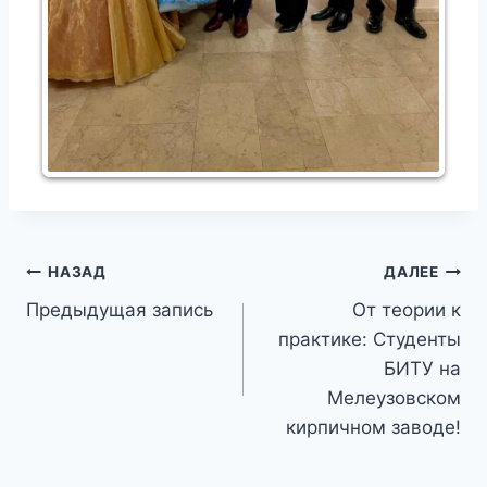
Навигация
НАЗАД
ДАЛЕЕ
Предыдущая запись
От теории к
по
практике: Студенты
записям
БИТУ на
Мелеузовском
кирпичном заводе!