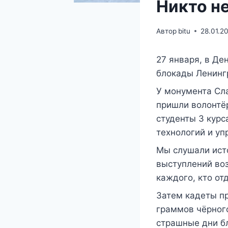
Никто не
Автор
bitu
28.01.2
27 января, в Де
блокады Ленингр
У монумента Сл
пришли волонтёр
студенты 3 курс
технологий и уп
Мы слушали ист
выступлений воз
каждого, кто от
Затем кадеты п
граммов чёрного
страшные дни б