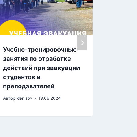
Учебно-тренировочные
Дню По
занятия по отработке
Отечес
действий при эвакуации
посвя
студентов и
Автор
iden
преподавателей
Автор
idenisov
19.09.2024