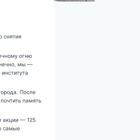
о снятия
ечному огню
онечно, мы —
 института
орода. После
 почтить память
 акции — 125
в самые