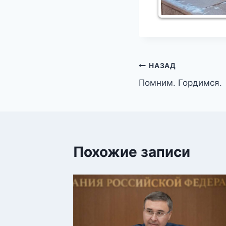
Навигация
НАЗАД
Помним. Гордимся.
по
записям
Похожие записи