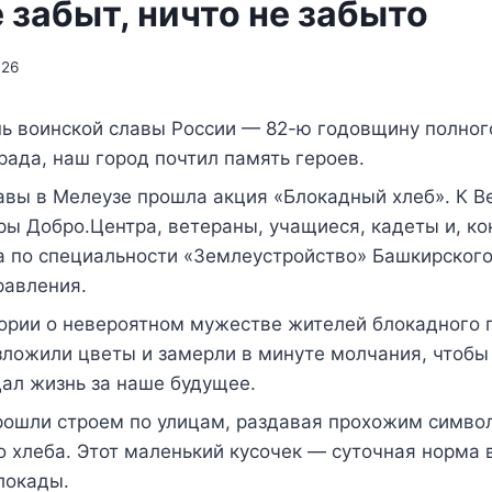
 забыт, ничто не забыто
026
нь воинской славы России — 82-ю годовщину полног
ада, наш город почтил память героев.
авы в Мелеузе прошла акция «Блокадный хлеб». К В
ы Добро.Центра, ветераны, учащиеся, кадеты и, к
а по специальности «Землеустройство» Башкирского
равления.
ории о невероятном мужестве жителей блокадного г
ложили цветы и замерли в минуте молчания, чтобы
дал жизнь за наше будущее.
рошли строем по улицам, раздавая прохожим символ
 хлеба. Этот маленький кусочек — суточная норма 
локады.