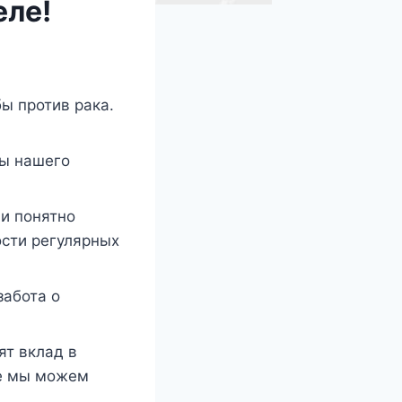
еле!
ы против рака.
цы нашего
и понятно
ости регулярных
забота о
ят вклад в
те мы можем