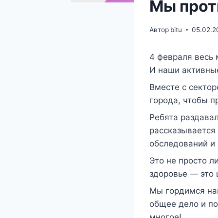
Мы проти
Автор
bitu
05.02.2
4 февраля весь
И наши активные
Вместе с сектор
города, чтобы п
Ребята раздава
рассказывается 
обследований и 
Это не просто л
здоровье — это 
Мы гордимся на
общее дело и п
многое!