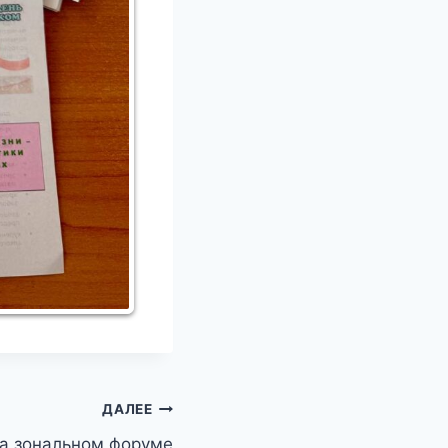
ДАЛЕЕ
а зональном форуме
«Йәшлек.Гранты»!