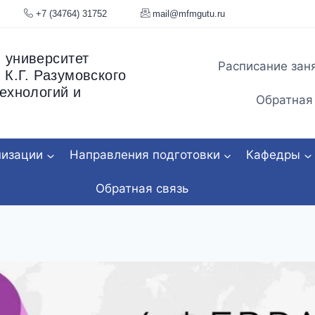
я, 34
+7 (34764) 31752
mail@mfmgu
 университет
Расписание зан
 К.Г. Разумовского
ехнологий и
Обратная
низации
Направления подготовки
Кафедры
Обратная связь