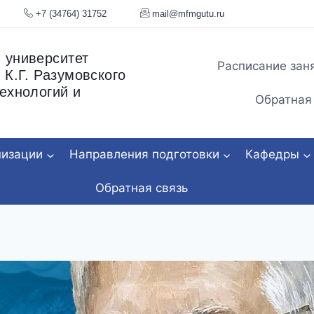
я, 34
+7 (34764) 31752
mail@mfmgu
 университет
Расписание зан
 К.Г. Разумовского
ехнологий и
Обратная
низации
Направления подготовки
Кафедры
Обратная связь