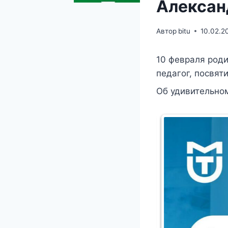
Алексан
Автор
bitu
10.02.2
10 февраля род
педагог, посвят
Об удивительно