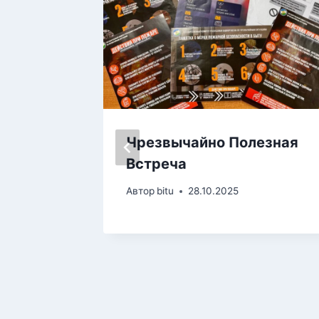
ь
Чрезвычайно Полезная
а ко
Встреча
инства
Автор
bitu
28.10.2025