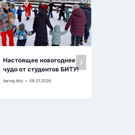
Настоящее новогоднее
Как пр
чудо от студентов БИТУ!
корруп
прокур
Автор
bitu
08.01.2026
Автор
bitu