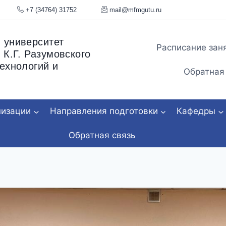
я, 34
+7 (34764) 31752
mail@mfmgu
 университет
Расписание зан
 К.Г. Разумовского
ехнологий и
Обратная
низации
Направления подготовки
Кафедры
Обратная связь