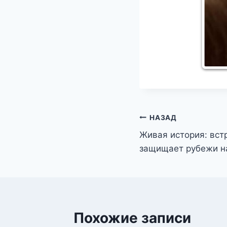
Навигация
НАЗАД
Живая история: встр
по
защищает рубежи н
записям
Похожие записи