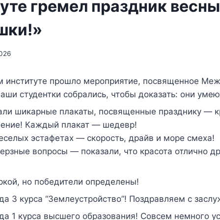
уте гремел праздник весны!
шки!»
026
м институте прошло мероприятие, посвященное Ме
ши студентки собрались, чтобы доказать: они умею
али шикарные плакаты, посвященные празднику — кр
оение! Каждый плакат — шедевр!
еселых эстафетах — скорость, драйв и море смеха!
ерзные вопросы — показали, что красота отлично д
ркой, но победители определены!
а 3 курса “Землеустройство”! Поздравляем с засл
а 1 курса высшего образования! Совсем немного у