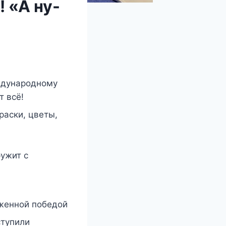
 «А ну-
ждународному
т всё!
аски, цветы,
ружит с
уженной победой
ступили