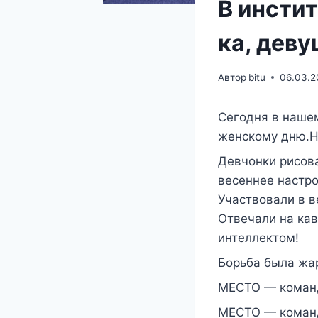
В инстит
ка, деву
Автор
bitu
06.03.2
Сегодня в наше
женскому дню.На
Девчонки рисов
весеннее настр
Участвовали в в
Отвечали на кав
интеллектом!
Борьба была жа
МЕСТО — команд
МЕСТО — команд