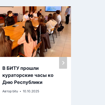
В БИТУ прошли
Днь те
кураторские часы ко
гимназ
Дню Республики
Автор
bitu
Автор
bitu
10.10.2025