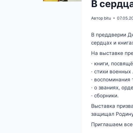
В сердца
Автор
bitu
07.05.2
В преддверии 
сердцах и книга
На выставке пр
· книги, посвящ
· стихи военных 
· воспоминания 
· о званиях, орд
· сборники.
Выставка призва
защищал Родину
Приглашаем всех