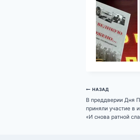
Навигация
НАЗАД
В преддверии Дня 
по
приняли участие в 
записям
«И снова ратной сл