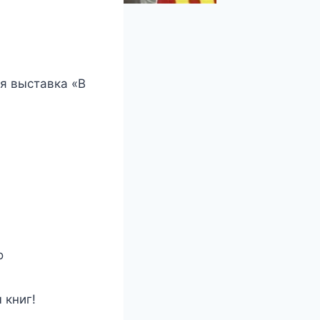
я выставка «В
о
 книг!