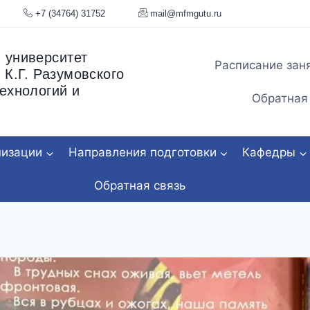
я, 34
+7 (34764) 31752
mail@mfmgu
 университет
Расписание зан
 К.Г. Разумовского
ехнологий и
Обратная
низации
Направления подготовки
Кафедры
Обратная связь