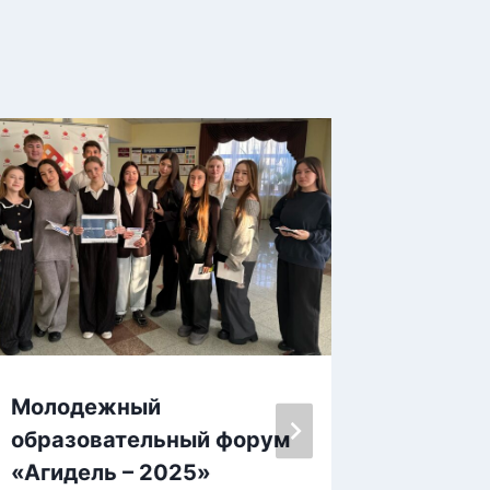
Молодежный
30-лет
образовательный форум
Россий
«Агидель – 2025»
Автор
iden