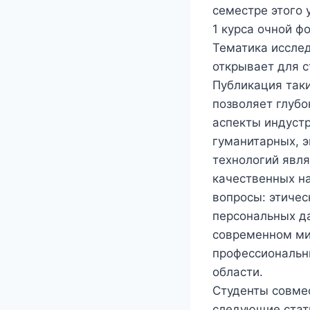
семестре этого 
1 курса очной ф
Тематика исслед
открывает для 
Публикация так
позволяет глубо
аспекты индустр
гуманитарных, 
технологий явля
качественных на
вопросы: этичес
персональных да
современном ми
профессиональн
области.
Студенты совме
следующие стат