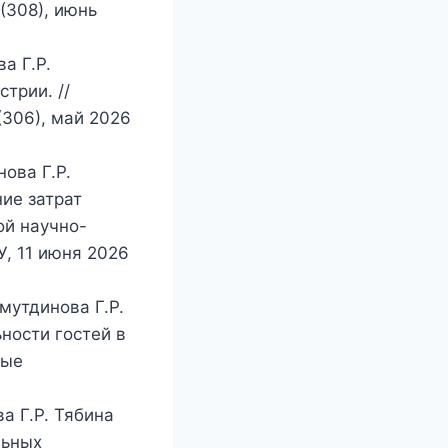
(308), июнь
а Г.Р.
трии. //
306), май 2026
ова Г.Р.
ие затрат
ой научно-
, 11 июня 2026
мутдинова Г.Р.
ности гостей в
ные
а Г.Р. Тябина
льных