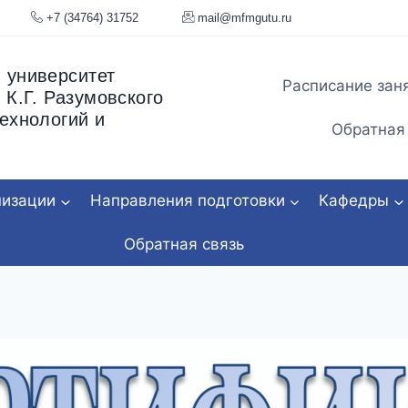
я, 34
+7 (34764) 31752
mail@mfmgu
 университет
Расписание зан
 К.Г. Разумовского
ехнологий и
Обратная
низации
Направления подготовки
Кафедры
Обратная связь