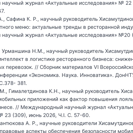
научный журнал «Актуальные исследования» № 22 
67.
А., Сафина К. Р., научный руководитель Хисамутдинов
ного меню: актуальные тренды в ресторанной индус
научный журнал «Актуальные исследования» №20 (
, Урманшина Н.М., научный руководитель Хисамутдин
нтеллект в логистике ресторанного бизнеса: снижен
х перевозок. // Сборник материалов VI Всероссийск
нференции «Экономика. Наука. Инноватика». ДонНТУ
 С.378- 381.
М., Гималетдинова К.Н., научный руководитель Хиса
мобильных приложений как фактор повышения лояль
знесе. // Международный научный журнал «Актуаль
23 (309), июнь 2026, Ч.I. С. 57-60.
 Кантюкова А. Р., научные руководители Хисамутдинов
-правовые аспекты обеспечения безопасности моби