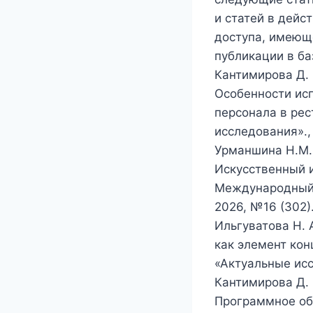
и статей в дей
доступа, имеющ
публикации в ба
Кантимирова Д. 
Особенности исп
персонала в ре
исследования»., 
Урманшина Н.М.,
Искусственный и
Международный 
2026, №16 (302). 
Ильгуватова Н. 
как элемент ко
«Актуальные иссл
Кантимирова Д. 
Программное обе