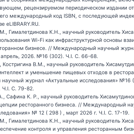
ствующем, рецензируемом периодическом издании о
его международный код ISBN, с последующей инде
зе eLIBRARY.RU.
М., Гималетдинова К.Н., научный руководитель Хиса
ользования Wi-Fi как инфраструктурной основы вз
сторанном бизнесе. // Международный научный журн
апрель, 2026. №16 (302). Ч.I. С. 66-68.
 Костригина В.М., научный руководитель Хисамутдин
нтеллект и уменьшение пищевых отходов в ресторан
научный журнал «Актуальные исследования» №16 (
Ч.I. С. 79-82.
А., Сафина К. Р., научный руководитель Хисамутдино
нцепции ресторанного бизнеса. // Международный н
едования» № 12 ( 298 ) , март 2026 г. Ч.I. С. 17-19.
М., Гималетдинова К.Н., научный руководитель Хиса
спечение контроля и управления ресторанным бизн