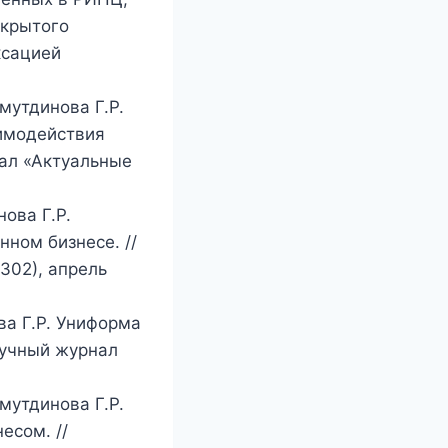
ткрытого
ксацией
мутдинова Г.Р.
аимодействия
ал «Актуальные
ова Г.Р.
ном бизнесе. //
302), апрель
ва Г.Р. Униформа
аучный журнал
мутдинова Г.Р.
есом. //