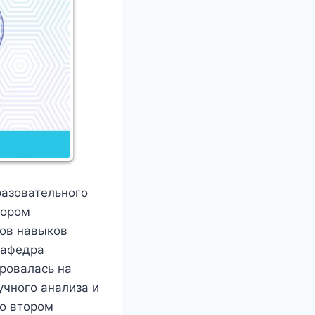
разовательного
тором
тов навыков
Кафедра
ровалась на
учного анализа и
о втором