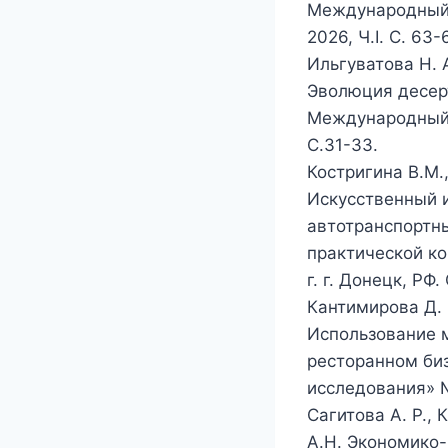
Международный 
2026, Ч.I. С. 63-
Ильгуватова Н. 
Эволюция десерт
Международный 
С.31-33.
Костригина В.М.
Искусственный и
автотранспортны
практической ко
г. г. Донецк, РФ.
Кантимирова Д. 
Использование 
ресторанном би
исследования» № 
Сагитова А. Р.,
А.Н. Экономико