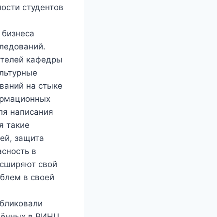
ности студентов
 бизнеса
ледований.
ателей кафедры
ультурные
ваний на стыке
ормационных
ля написания
я такие
ей, защита
асность в
асширяют свой
блем в своей
убликовали
чённых в РИНЦ,