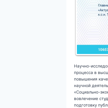
Научно-исследов
процесса в выс
повышения качес
научной деятель
«Социально-экон
вовлечение студ
подготовку пуб