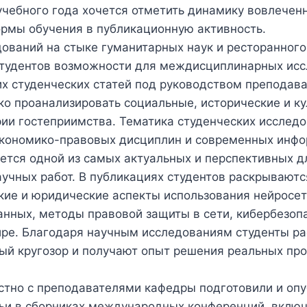
учебного года хочется отметить динамику вовлечен
ормы обучения в публикационную активность.
ований на стыке гуманитарных наук и ресторанного
студентов возможности для междисциплинарных исс
их студенческих статей под руководством преподав
ко проанализировать социальные, исторические и к
ии гостеприимства. Тематика студенческих исследо
экономико-правовых дисциплин и современных инф
ется одной из самых актуальных и перспективных д
учных работ. В публикациях студентов раскрываютс
кие и юридические аспекты использования нейросет
нных, методы правовой защиты в сети, кибербезоп
ре. Благодаря научным исследованиям студенты р
ый кругозор и получают опыт решения реальных про
стно с преподавателями кафедры подготовили и оп
ьи в сборниках международных конференций, вклю