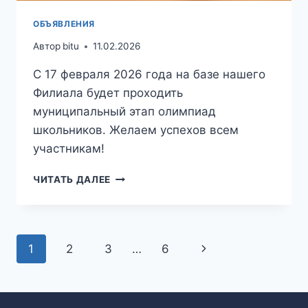
ОБЪЯВЛЕНИЯ
Автор
bitu
11.02.2026
С 17 февраля 2026 года на базе нашего
Филиала будет проходить
муниципальный этап олимпиад
школьников. Желаем успехов всем
участникам!
ЧИТАТЬ ДАЛЕЕ
Навигация
След.
1
2
3
…
6
по
страница
страницам