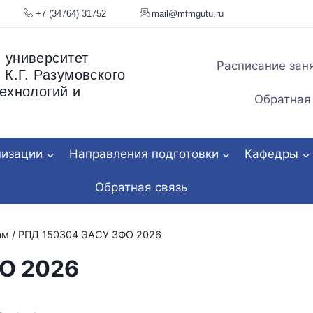
я, 34
+7 (34764) 31752
mail@mfmgu
 университет
Расписание зан
 К.Г. Разумовского
ехнологий и
Обратная
низации
Направления подготовки
Кафедры
Обратная связь
ам
/
РПД 150304 ЭАСУ ЗФО 2026
О 2026