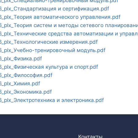
_plx_Специально-тренировочный модуль.pdf
_plx_Стандартизация и сертификация.pdf
_plx_Теория автоматического управления.pdf
plx_Теория систем и методы сетевого планировани
plx_Технические средства автоматизации и управл
_plx_Технологические измерения.pdf
_plx_Учебно-тренировочный модуль.pdf
_plx_Физика.pdf
plx_Физическая культура и спорт.pdf
_plx_Философия.pdf
_plx_Химия.pdf
_plx_Экономика.pdf
plx_Электротехника и электроника.pdf
Контакты