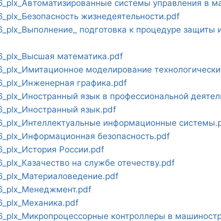
_plx_Автоматизированные системы управления в м
_plx_Безопасность жизнедеятельности.pdf
_plx_Выполнение_ подготовка к процедуре защиты 
_plx_Высшая математика.pdf
_plx_Имитационное моделирование технологических
_plx_Инженерная графика.pdf
_plx_Иностранный язык в профессиональной деятел
_plx_Иностранный язык.pdf
_plx_Интеллектуальные информационные системы.p
_plx_Информационная безопасность.pdf
_plx_История России.pdf
plx_Казачество на службе отечеству.pdf
_plx_Материаловедение.pdf
_plx_Менеджмент.pdf
_plx_Механика.pdf
_plx_Микропроцессорные контроллеры в машиностр