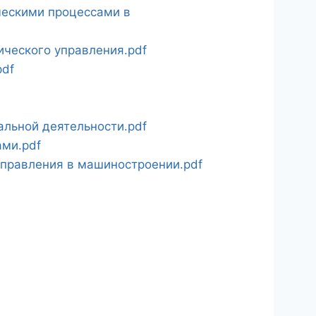
ческими процессами в
ческого управления.pdf
pdf
льной деятельности.pdf
ми.pdf
правления в машиностроении.pdf