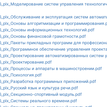
_plx_Моделирование систем управления технологи
_plx_Обслуживание и эксплуатация систем автомати
_plx_Основы алгоритмизации и программирования.
_plx_Основы информационных технологий.pdf
_plx_Основы финансовой грамотности.pdf
_plx_Пакеты прикладных программ для профессиона
_plx_Программное обеспечение управления проекта
_plx_Проектирование автоматизированных систем у
_plx_Проектирование.pdf
_plx_Процессы и аппараты в машиностроении.pdf
_plx_Психология.pdf
_plx_Разработка программных приложений.pdf
plx_Русский язык и культура речи.pdf
_plx_Секционно-спортивный модуль.pdf
_plx_Системы реального времени.pdf