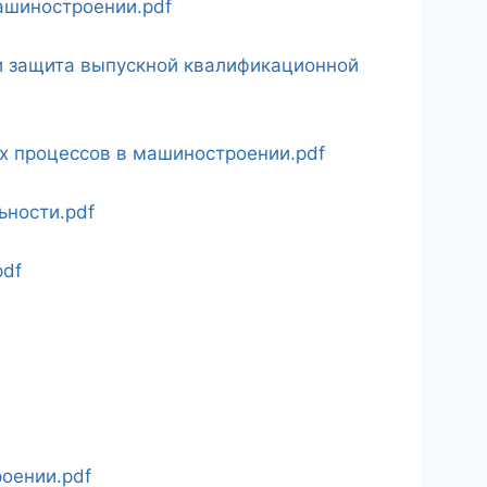
ашиностроении.pdf
и защита выпускной квалификационной
 процессов в машиностроении.pdf
ьности.pdf
df
оении.pdf