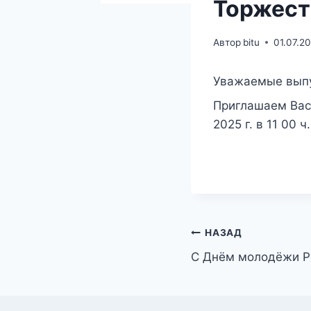
Торжест
Автор
bitu
01.07.2
Уважаемые вып
Приглашаем Вас
2025 г. в 11
00
ч
Навигация
НАЗАД
С Днём молодёжи Р
по
записям