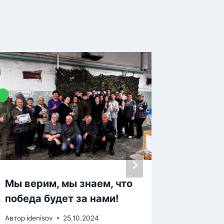
Мы верим, мы знаем, что
Объявл
победа будет за нами!
студен
заочн
Автор
idenisov
25.10.2024