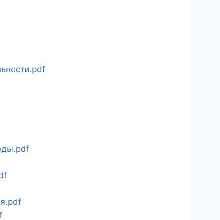
ьности.pdf
ды.pdf
df
я.pdf
f