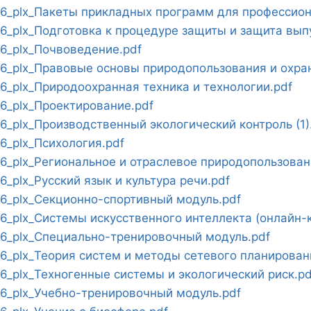
_plx_Пакеты прикладных программ для профессион
_plx_Подготовка к процедуре защиты и защита вып
_plx_Почвоведение.pdf
_plx_Правовые основы природопользования и охран
_plx_Природоохранная техника и технологии.pdf
_plx_Проектирование.pdf
plx_Производственный экологический контроль (1)
_plx_Психология.pdf
_plx_Региональное и отраслевое природопользован
plx_Русский язык и культура речи.pdf
_plx_Секционно-спортивный модуль.pdf
plx_Системы искусственного интеллекта (онлайн-к
_plx_Специально-тренировочный модуль.pdf
_plx_Теория систем и методы сетевого планировани
_plx_Техногенные системы и экологический риск.pd
_plx_Учебно-тренировочный модуль.pdf