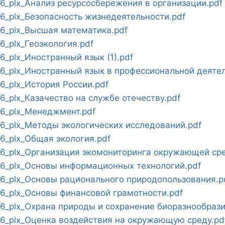
_plx_Анализ ресурсосбережения в организации.pdf
_plx_Безопасность жизнедеятельности.pdf
_plx_Высшая математика.pdf
_plx_Геоэкология.pdf
plx_Иностранный язык (1).pdf
_plx_Иностранный язык в профессиональной деятел
_plx_История России.pdf
plx_Казачество на службе отечеству.pdf
6_plx_Менеджмент.pdf
_plx_Методы экологических исследований.pdf
_plx_Общая экология.pdf
_plx_Организация экомониторинга окружающей сре
_plx_Основы информационных технологий.pdf
_plx_Основы рационального природопользования.p
_plx_Основы финансовой грамотности.pdf
_plx_Охрана природы и сохранение биоразнообрази
_plx_Оценка воздействия на окружающую среду.pd