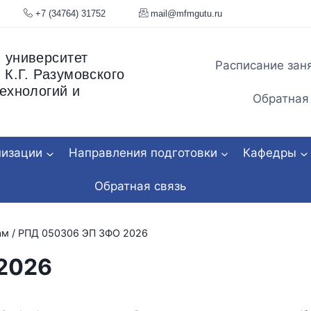
я, 34
+7 (34764) 31752
mail@mfmgu
 университет
Расписание зан
 К.Г. Разумовского
ехнологий и
Обратная
низации
Направления подготовки
Кафедры
Обратная связь
ам
/
РПД 050306 ЭП ЗФО 2026
2026