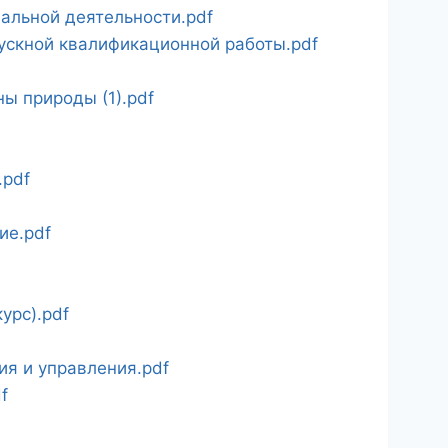
альной деятельности.pdf
ускной квалификационной работы.pdf
ы природы (1).pdf
.pdf
ие.pdf
урс).pdf
я и управления.pdf
f