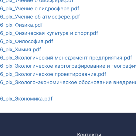
_plx_Учение о биосфере.pdf
_plx_Учение о гидросфере.pdf
_plx_Учение об атмосфере.pdf
_plx_Физика.pdf
plx_Физическая культура и спорт.pdf
_plx_Философия.pdf
_plx_Химия.pdf
_plx_Экологический менеджмент предприятия.pdf
_plx_Экологическое картографирование и географи
_plx_Экологическое проектирование.pdf
_plx_Эколого-экономическое обоснование внедрени
_plx_Экономика.pdf
Контакты