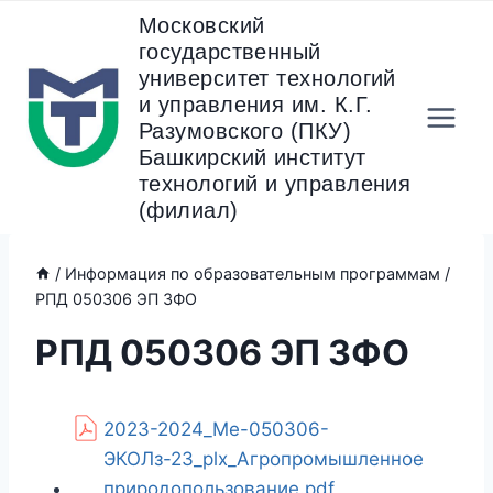
Перейти
Московский
к
государственный
содержанию
университет технологий
и управления им. К.Г.
Разумовского (ПКУ)
Башкирский институт
технологий и управления
(филиал)
/
Информация по образовательным программам
/
РПД 050306 ЭП ЗФО
РПД 050306 ЭП ЗФО
2023-2024_Ме-050306-
ЭКОЛз-23_plx_Агропромышленное
природопользование.pdf